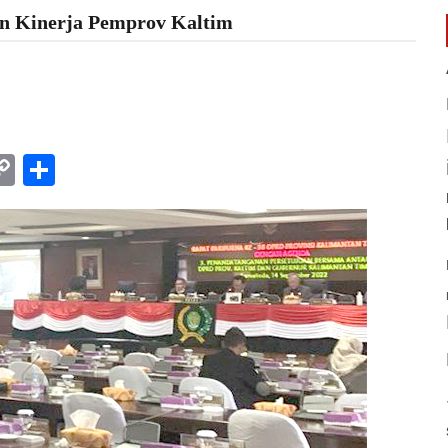
n Kinerja Pemprov Kaltim
am
l
rint
Copy
Share
Link