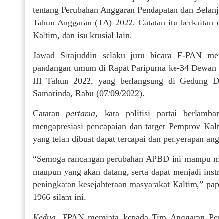
tentang Perubahan Anggaran Pendapatan dan Belan
Tahun Anggaran (TA) 2022. Catatan itu berkaitan
Kaltim, dan isu krusial lain.
Jawad Sirajuddin selaku juru bicara F-PAN me
pandangan umum di Rapat Paripurna ke-34 Dewan 
III Tahun 2022, yang berlangsung di Gedung 
Samarinda, Rabu (07/09/2022).
Catatan
pertama
, kata politisi partai berlam
mengapresiasi pencapaian dan target Pemprov Ka
yang telah dibuat dapat tercapai dan penyerapan angg
“Semoga rancangan perubahan APBD ini mampu menj
maupun yang akan datang, serta dapat menjadi in
peningkatan kesejahteraan masyarakat Kaltim,” pa
1966 silam ini.
Kedua
, FPAN meminta kepada Tim Anggaran Pe