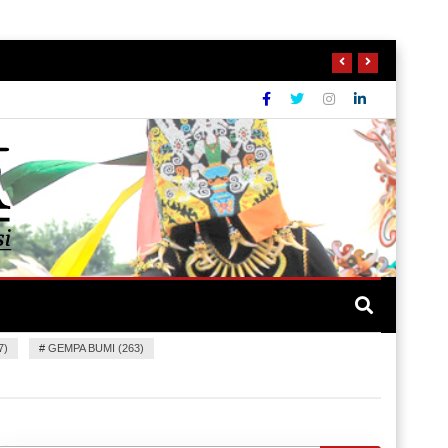
7)
#
GEMPA BUMI (263)