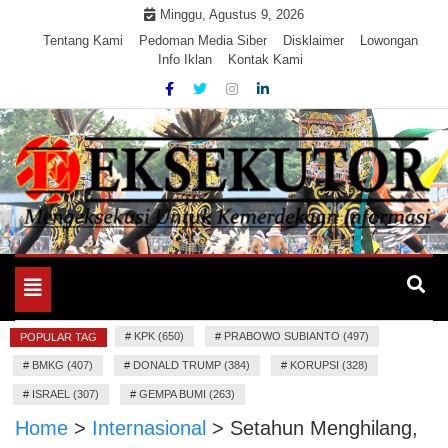
Skip
Minggu, Agustus 9, 2026
to
Tentang Kami
Pedoman Media Siber
Disklaimer
Lowongan
Info Iklan
Kontak Kami
content
Mengeksekusi Berita Untuk Kemerdekaan dan Keadilan
EKSEKUTOR
Informasi
Toggle
navigation
#
KPK (650)
#
PRABOWO SUBIANTO (497)
POPULAR TAG
#
BMKG (407)
#
DONALD TRUMP (384)
#
KORUPSI (328)
#
ISRAEL (307)
#
GEMPA BUMI (263)
Home
>
Internasional
>
Setahun Menghilang,