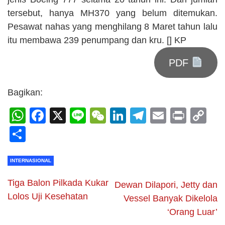
tersebut, hanya MH370 yang belum ditemukan.
Pesawat nahas yang menghilang 8 Maret tahun lalu
itu membawa 239 penumpang dan kru. [] KP
PDF
Bagikan:
WhatsApp
Facebook
X
Line
WeChat
LinkedIn
Telegram
Email
Print
C
Li
Share
INTERNASIONAL
Tiga Balon Pilkada Kukar
Dewan Dilapori, Jetty dan
Lolos Uji Kesehatan
Vessel Banyak Dikelola
‘Orang Luar’