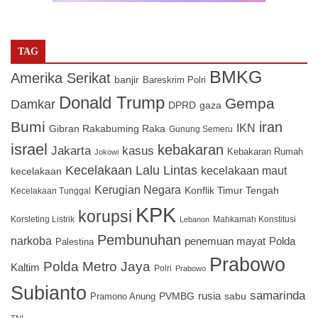
TAG
BMKG
Amerika Serikat
banjir
Bareskrim Polri
Donald Trump
Gempa
Damkar
DPRD
gaza
Bumi
iran
IKN
Gibran Rakabuming Raka
Gunung Semeru
israel
kebakaran
Jakarta
kasus
Kebakaran Rumah
Jokowi
Kecelakaan Lalu Lintas
kecelakaan maut
kecelakaan
Kerugian Negara
Konflik Timur Tengah
Kecelakaan Tunggal
KPK
korupsi
Korsleting Listrik
Mahkamah Konstitusi
Lebanon
Pembunuhan
narkoba
penemuan mayat
Polda
Palestina
Prabowo
Polda Metro Jaya
Kaltim
Polri
Prabowo
Subianto
samarinda
PVMBG
rusia
sabu
Pramono Anung