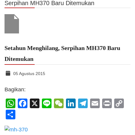
Serpihan MH370 Baru Ditemukan
Setahun Menghilang, Serpihan MH370 Baru
Ditemukan
05 Agustus 2015
Bagikan:
WhatsApp
Facebook
X
Line
WeChat
LinkedIn
Telegram
Email
Print
C
Li
Share