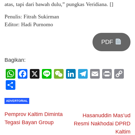
atas, tapi dari bawah dulu,” pungkas Veridiana. []
Penulis: Fitrah Sukirman
Editor: Hadi Purnomo
PDF
Bagikan:
WhatsApp
Facebook
X
Line
WeChat
LinkedIn
Telegram
Email
Print
C
Li
Share
ADVERTORIAL
Pemprov Kaltim Diminta
Hasanuddin Mas’ud
Tegasi Bayan Group
Resmi Nakhodai DPRD
Kaltim