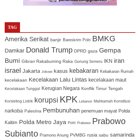
TAG
BMKG
Amerika Serikat
banjir
Bareskrim Polri
Donald Trump
Gempa
Damkar
DPRD
gaza
Bumi
iran
IKN
Gibran Rakabuming Raka
Gunung Semeru
israel
kebakaran
Jakarta
kasus
Kebakaran Rumah
Jokowi
Kecelakaan Lalu Lintas
kecelakaan maut
kecelakaan
Kerugian Negara
Konflik Timur Tengah
Kecelakaan Tunggal
KPK
korupsi
Korsleting Listrik
Mahkamah Konstitusi
Lebanon
Pembunuhan
narkoba
penemuan mayat
Polda
Palestina
Prabowo
Polda Metro Jaya
Kaltim
Polri
Prabowo
Subianto
samarinda
PVMBG
rusia
sabu
Pramono Anung