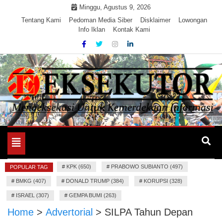
Skip
Minggu, Agustus 9, 2026
to
Tentang Kami
Pedoman Media Siber
Disklaimer
Lowongan
Info Iklan
Kontak Kami
content
Mengeksekusi Berita Untuk Kemerdekaan dan Keadilan
EKSEKUTOR
Informasi
Toggle
navigation
#
KPK (650)
#
PRABOWO SUBIANTO (497)
POPULAR TAG
#
BMKG (407)
#
DONALD TRUMP (384)
#
KORUPSI (328)
#
ISRAEL (307)
#
GEMPA BUMI (263)
Home
>
Advertorial
>
SILPA Tahun Depan