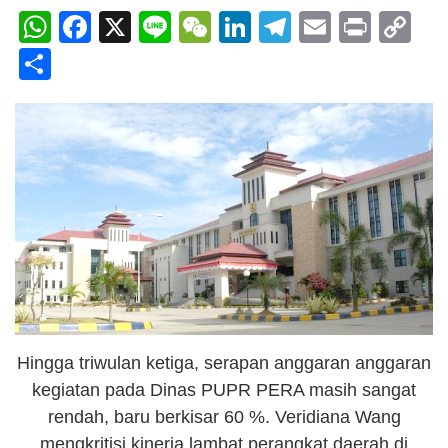
WhatsApp
Facebook
X
Line
WeChat
LinkedIn
Telegram
Email
Print
C
Li
Share
Hingga triwulan ketiga, serapan anggaran anggaran
kegiatan pada Dinas PUPR PERA masih sangat
rendah, baru berkisar 60 %. Veridiana Wang
mengkritisi kinerja lambat perangkat daerah di