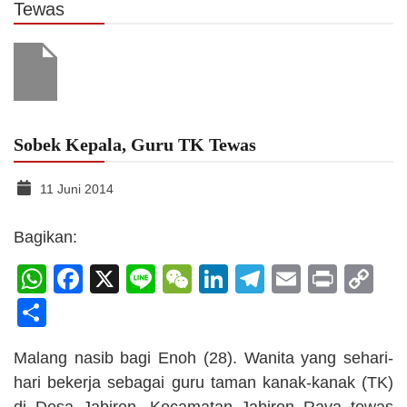
Tewas
Sobek Kepala, Guru TK Tewas
11 Juni 2014
Bagikan:
WhatsApp
Facebook
X
Line
WeChat
LinkedIn
Telegram
Email
Print
C
Li
Share
Malang nasib bagi Enoh (28). Wanita yang sehari-
hari bekerja sebagai guru taman kanak-kanak (TK)