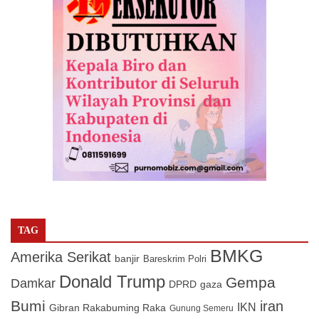
TAG
BMKG
Amerika Serikat
banjir
Bareskrim Polri
Donald Trump
Gempa
Damkar
DPRD
gaza
Bumi
iran
IKN
Gibran Rakabuming Raka
Gunung Semeru