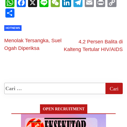
WhatsApp
Facebook
X
Line
WeChat
LinkedIn
Telegram
Email
Print
C
Li
Share
HOTNEWS
Menolak Tersangka, Suel
4,2 Persen Balita di
Ogah Diperiksa
Kalteng Tertular HIV/AIDS
OPEN RECRUITMENT