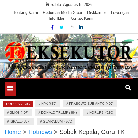
Skip
Sabtu, Agustus 8, 2026
to
Tentang Kami
Pedoman Media Siber
Disklaimer
Lowongan
Info Iklan
Kontak Kami
content
Mengeksekusi Berita Untuk Kemerdekaan dan Keadilan
EKSEKUTOR
Informasi
Toggle
navigation
#
KPK (650)
#
PRABOWO SUBIANTO (497)
POPULAR TAG
#
BMKG (407)
#
DONALD TRUMP (384)
#
KORUPSI (328)
#
ISRAEL (307)
#
GEMPA BUMI (263)
Home
>
Hotnews
>
Sobek Kepala, Guru TK