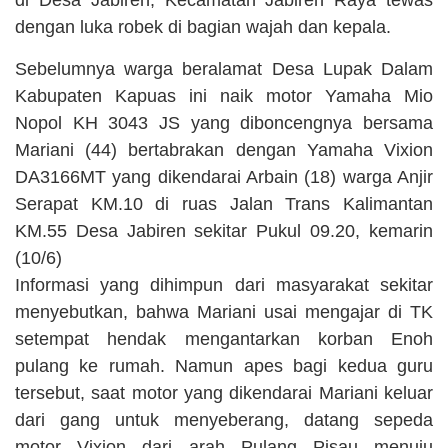
di Desa Jabiren, Kecamatan Jabiren Raya tewas
dengan luka robek di bagian wajah dan kepala.
Sebelumnya warga beralamat Desa Lupak Dalam
Kabupaten Kapuas ini naik motor Yamaha Mio
Nopol KH 3043 JS yang diboncengnya bersama
Mariani (44) bertabrakan dengan Yamaha Vixion
DA3166MT yang dikendarai Arbain (18) warga Anjir
Serapat KM.10 di ruas Jalan Trans Kalimantan
KM.55 Desa Jabiren sekitar Pukul 09.20, kemarin
(10/6)
Informasi yang dihimpun dari masyarakat sekitar
menyebutkan, bahwa Mariani usai mengajar di TK
setempat hendak mengantarkan korban Enoh
pulang ke rumah. Namun apes bagi kedua guru
tersebut, saat motor yang dikendarai Mariani keluar
dari gang untuk menyeberang, datang sepeda
motor Vixion dari arah Pulang Pisau menuju