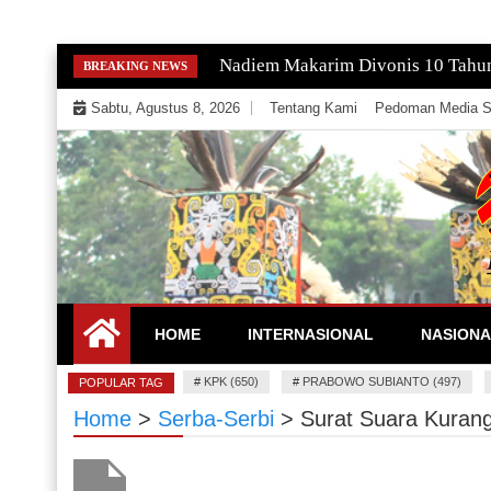
Skip
Gempa Magnitudo 2,9 Guncang Paci
BREAKING NEWS
to
Sabtu, Agustus 8, 2026
Tentang Kami
Pedoman Media S
content
Mengeksekusi Berita Untuk Kemerdekaan dan Keadi
EKSEKUTOR
HOME
INTERNASIONAL
NASIONA
#
KPK (650)
#
PRABOWO SUBIANTO (497)
POPULAR TAG
Home
>
Serba-Serbi
>
Surat Suara Kuran