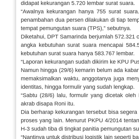
didapat kekurangan 5.720 lembar surat suara.
“Awalnya kekurangan hanya 755 surat suar
penambahan dua persen dilakukan di tiap tem
tempat pemungutan suara (TPS),” sebutnya.
Diketahui, DPT Samarinda berjumlah 572.321 
angka kebutuhan surat suara mencapai 584.
kebutuhan surat suara hanya 583.767 lembar.
“Laporan kekurangan sudah dikirim ke KPU Pusa
Namun hingga (29/6) kemarin belum ada kabar 
memaksimalkan waktu, anggotanya juga menyorti
identitas, hingga formulir yang sudah lengkap.
“Sabtu (28/6) lalu, formulir yang dicetak oleh
akrab disapa Roni itu.
Dia berharap kekurangan tersebut bisa segera t
proses yang lain. Menurut PKPU 4/2014 tentang
H-3 sudah tiba di tingkat panitia pemungutan s
“Nantinya untuk distribusi logistik lain seperti ba