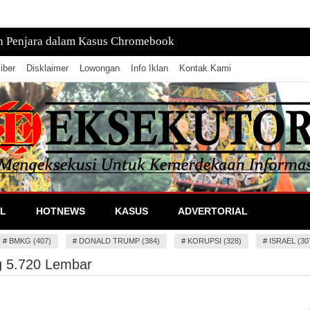
tan, Pusatnya di Laut
iber
Disklaimer
Lowongan
Info Iklan
Kontak Kami
lan Informasi
L
HOTNEWS
KASUS
ADVERTORIAL
#
BMKG (407)
#
DONALD TRUMP (384)
#
KORUPSI (328)
#
ISRAEL (30
g 5.720 Lembar