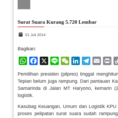
Surat Suara Kurang 5.720 Lembar
01 Juli 2014
Bagikan:
WhatsApp
Facebook
X
Line
WeChat
LinkedIn
Telegr
Emai
P
Pemilihan presiden (pilpres) tinggal menghitu
Tepian belum juga rampung. Dari pantauan Ka
Samarinda di Jalan MT Haryono, kemarin (29
logistik.
Kasubag Keuangan, Umum dan Logistik KPU S
proses pelipatan surat suara sudah rampung.