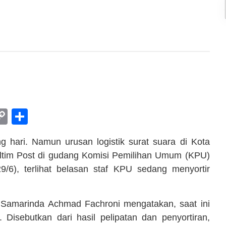
am
l
rint
Copy
Share
Link
ng hari. Namun urusan logistik surat suara di Kota
ltim Post di gudang Komisi Pemilihan Umum (KPU)
/6), terlihat belasan staf KPU sedang menyortir
amarinda Achmad Fachroni mengatakan, saat ini
 Disebutkan dari hasil pelipatan dan penyortiran,