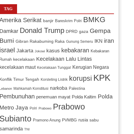
TAG
BMKG
Amerika Serikat
banjir
Bareskrim Polri
Donald Trump
Gempa
Damkar
DPRD
gaza
Bumi
iran
IKN
Gibran Rakabuming Raka
Gunung Semeru
israel
kebakaran
Jakarta
kasus
Kebakaran
Jokowi
Kecelakaan Lalu Lintas
kecelakaan
Rumah
Kerugian Negara
kecelakaan maut
Kecelakaan Tunggal
KPK
korupsi
Konflik Timur Tengah
Korsleting Listrik
narkoba
Mahkamah Konstitusi
Palestina
Lebanon
Pembunuhan
Polda
penemuan mayat
Polda Kaltim
Prabowo
Metro Jaya
Polri
Prabowo
Subianto
PVMBG
rusia
sabu
Pramono Anung
samarinda
TNI