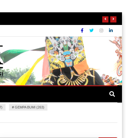
7)
#
GEMPA BUMI (263)