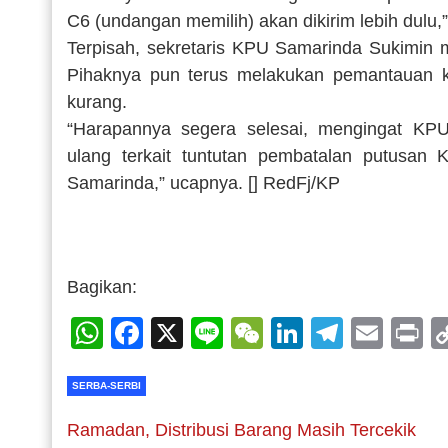
C6 (undangan memilih) akan dikirim lebih dulu,
Terpisah, sekretaris KPU Samarinda Sukimin m
Pihaknya pun terus melakukan pemantauan k
kurang.
“Harapannya segera selesai, mengingat KP
ulang terkait tuntutan pembatalan putusan 
Samarinda,” ucapnya. [] RedFj/KP
Bagikan:
WhatsApp
Facebook
X
Line
WeChat
LinkedIn
Telegr
Emai
P
SERBA-SERBI
Ramadan, Distribusi Barang Masih Tercekik