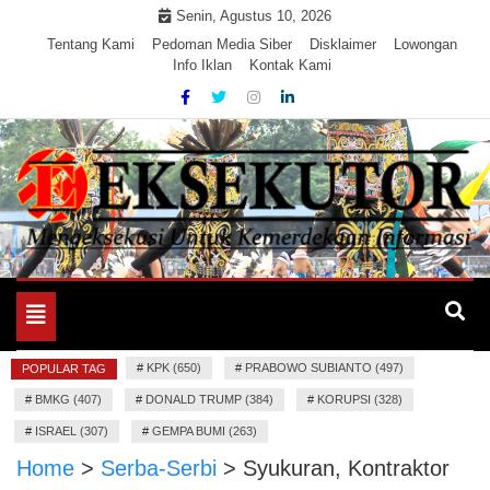
Skip
Senin, Agustus 10, 2026
to
Tentang Kami
Pedoman Media Siber
Disklaimer
Lowongan
Info Iklan
Kontak Kami
content
Mengeksekusi Berita Untuk Kemerdekaan dan Keadilan
EKSEKUTOR
Informasi
Toggle
navigation
#
KPK (650)
#
PRABOWO SUBIANTO (497)
POPULAR TAG
#
BMKG (407)
#
DONALD TRUMP (384)
#
KORUPSI (328)
#
ISRAEL (307)
#
GEMPA BUMI (263)
Home
>
Serba-Serbi
>
Syukuran, Kontraktor