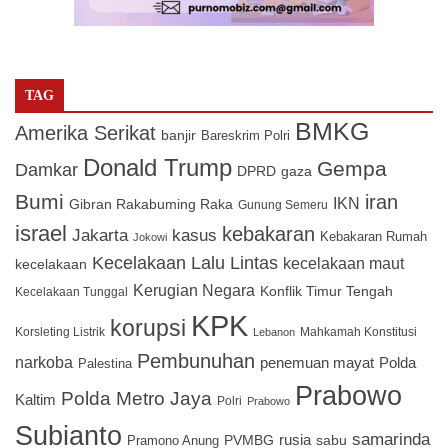
TAG
BMKG
Amerika Serikat
banjir
Bareskrim Polri
Donald Trump
Gempa
Damkar
DPRD
gaza
Bumi
iran
IKN
Gibran Rakabuming Raka
Gunung Semeru
israel
kebakaran
Jakarta
kasus
Kebakaran Rumah
Jokowi
Kecelakaan Lalu Lintas
kecelakaan maut
kecelakaan
Kerugian Negara
Konflik Timur Tengah
Kecelakaan Tunggal
KPK
korupsi
Korsleting Listrik
Mahkamah Konstitusi
Lebanon
Pembunuhan
narkoba
penemuan mayat
Polda
Palestina
Prabowo
Polda Metro Jaya
Kaltim
Polri
Prabowo
Subianto
samarinda
PVMBG
rusia
sabu
Pramono Anung