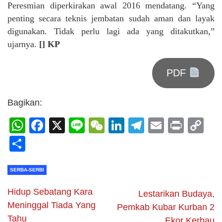
Peresmian diperkirakan awal 2016 mendatang. “Yang
penting secara teknis jembatan sudah aman dan layak
digunakan. Tidak perlu lagi ada yang ditakutkan,”
ujarnya.
[] KP
PDF
Bagikan:
WhatsApp
Facebook
X
Line
WeChat
LinkedIn
Telegram
Email
Print
C
Li
Share
SERBA-SERBI
Hidup Sebatang Kara
Lestarikan Budaya,
Meninggal Tiada Yang
Pemkab Kubar Kurban 2
Tahu
Ekor Kerbau