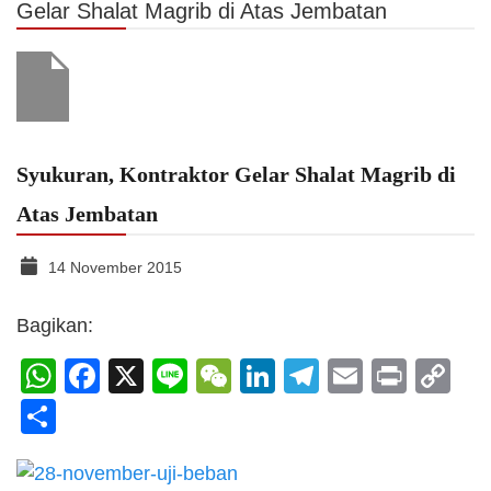
Gelar Shalat Magrib di Atas Jembatan
Syukuran, Kontraktor Gelar Shalat Magrib di
Atas Jembatan
14 November 2015
Bagikan:
WhatsApp
Facebook
X
Line
WeChat
LinkedIn
Telegram
Email
Print
C
Li
Share