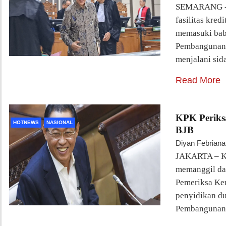
SEMARANG - P
fasilitas kred
memasuki baba
Pembangunan 
menjalani si
Read More
KPK Periks
HOTNEWS
NASIONAL
BJB
Diyan Febriana
JAKARTA – Ko
memanggil da
Pemeriksa Ke
penyidikan du
Pembangunan 