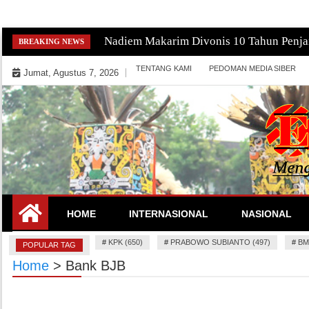
Skip
Gempa Magnitudo 2,9 Guncang Pacitan, P
BREAKING NEWS
to
TENTANG KAMI
PEDOMAN MEDIA SIBER
content
Jumat, Agustus 7, 2026
Mengeksekusi Berita Untuk Kemerdekaan dan Keadilan In
EKSEKUTOR
HOME
INTERNASIONAL
NASIONAL
#
KPK (650)
#
PRABOWO SUBIANTO (497)
#
BM
POPULAR TAG
Home
>
Bank BJB