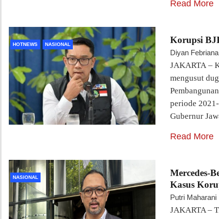
Read More
Korupsi BJ
HOTNEWS
NASIONAL
Diyan Febriana
JAKARTA – Ko
mengusut dug
Pembangunan 
periode 2021-
Gubernur Jaw
Read More
Mercedes-B
NASIONAL
Kasus Koru
Putri Maharani
JAKARTA – Ti