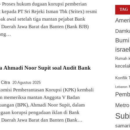
roses hukum dugaan korupsi pemberian
TAG
it kepada PT Sri Rejeki Isman Tbk (Sritex) resmi
k awal setelah tiga mantan pejabat Bank
Ameri
Daerah Jawa Barat dan Banten (Bank BJB)
Damk
dang…
Bumi
israe
Rumah
kecela
a Ahmadi Noor Supit soal Audit Bank
Konflik
 Citra
20 Agustus 2025
Lebanon
misi Pemberantasan Korupsi (KPK) kembali
Pemb
n memeriksa mantan Anggota V Badan
uangan (BPK), Ahmadi Noor Supit, dalam
Metro
gaan korupsi pengadaan iklan di Bank
Sub
Daerah Jawa Barat dan Banten (Bank…
samar