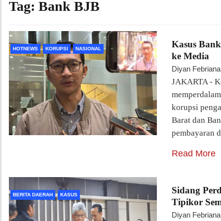
Tag:
Bank BJB
Kasus Bank
HOTNEWS
KORUPSI
NASIONAL
ke Media
Diyan Febriana
JAKARTA - Ko
memperdalam 
korupsi peng
Barat dan Ban
pembayaran d
Read More
Sidang Perd
BERITA DAERAH
KASUS
Tipikor Se
Diyan Febriana