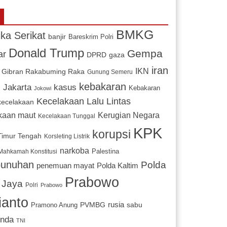
BMKG
ka Serikat
banjir
Bareskrim Polri
Donald Trump
Gempa
ar
DPRD
gaza
iran
IKN
Gibran Rakabuming Raka
Gunung Semeru
l
kebakaran
Jakarta
kasus
Kebakaran
Jokowi
Kecelakaan Lalu Lintas
kecelakaan
Kerugian Negara
kaan maut
Kecelakaan Tunggal
KPK
korupsi
 Timur Tengah
Korsleting Listrik
narkoba
Mahkamah Konstitusi
Palestina
unuhan
Polda
penemuan mayat
Polda Kaltim
Prabowo
 Jaya
Polri
Prabowo
ianto
PVMBG
rusia
sabu
Pramono Anung
inda
TNI