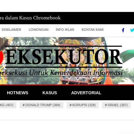
usatnya di Laut
DISKLAIMER
LOWONGAN
INFO IKLAN
KONTAK KAMI
formasi
HOTNEWS
KASUS
ADVERTORIAL
KG (407)
#
DONALD TRUMP (384)
#
KORUPSI (328)
#
ISRAEL (307)