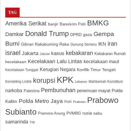
TAG
BMKG
Amerika Serikat
banjir
Bareskrim Polri
Donald Trump
Gempa
Damkar
DPRD
gaza
Bumi
iran
IKN
Gibran Rakabuming Raka
Gunung Semeru
israel
kebakaran
Jakarta
kasus
Kebakaran Rumah
Jokowi
Kecelakaan Lalu Lintas
kecelakaan maut
kecelakaan
Kerugian Negara
Konflik Timur Tengah
Kecelakaan Tunggal
KPK
korupsi
Korsleting Listrik
Mahkamah Konstitusi
Lebanon
Pembunuhan
narkoba
penemuan mayat
Polda
Palestina
Prabowo
Polda Metro Jaya
Kaltim
Polri
Prabowo
Subianto
PVMBG
rusia
sabu
Pramono Anung
samarinda
TNI