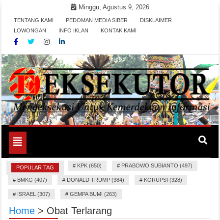
Skip
Minggu, Agustus 9, 2026
to
TENTANG KAMI
PEDOMAN MEDIA SIBER
DISKLAIMER
content
LOWONGAN
INFO IKLAN
KONTAK KAMI
Mengeksekusi Berita Untuk Kemerdekaan dan Keadilan
EKSEKUTOR
Informasi
Toggle
navigation
#
KPK (650)
#
PRABOWO SUBIANTO (497)
POPULAR TAG
#
BMKG (407)
#
DONALD TRUMP (384)
#
KORUPSI (328)
#
ISRAEL (307)
#
GEMPA BUMI (263)
Home
>
Obat Terlarang