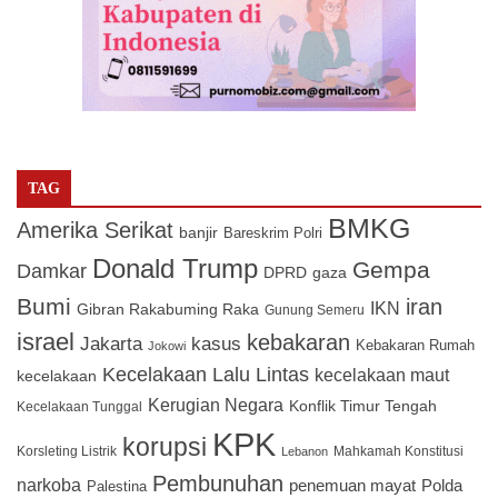
TAG
BMKG
Amerika Serikat
banjir
Bareskrim Polri
Donald Trump
Gempa
Damkar
DPRD
gaza
Bumi
iran
IKN
Gibran Rakabuming Raka
Gunung Semeru
israel
kebakaran
Jakarta
kasus
Kebakaran Rumah
Jokowi
Kecelakaan Lalu Lintas
kecelakaan maut
kecelakaan
Kerugian Negara
Konflik Timur Tengah
Kecelakaan Tunggal
KPK
korupsi
Korsleting Listrik
Mahkamah Konstitusi
Lebanon
Pembunuhan
narkoba
penemuan mayat
Polda
Palestina