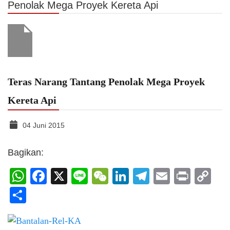
Penolak Mega Proyek Kereta Api
Teras Narang Tantang Penolak Mega Proyek
Kereta Api
04 Juni 2015
Bagikan:
WhatsApp
Facebook
X
Line
WeChat
LinkedIn
Telegram
Email
Print
C
Li
Share