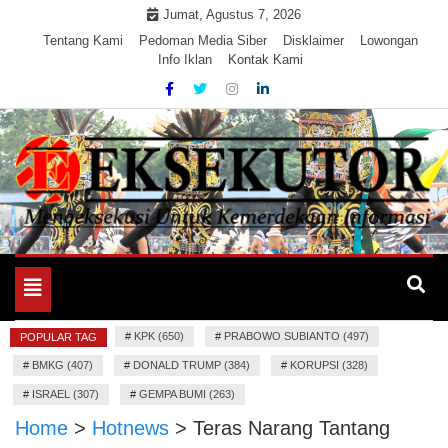
Skip
Jumat, Agustus 7, 2026
to
Tentang Kami
Pedoman Media Siber
Disklaimer
Lowongan
Info Iklan
Kontak Kami
content
Mengeksekusi Berita Untuk Kemerdekaan dan Keadilan
EKSEKUTOR
Informasi
Toggle
navigation
#
KPK (650)
#
PRABOWO SUBIANTO (497)
POPULAR TAG
#
BMKG (407)
#
DONALD TRUMP (384)
#
KORUPSI (328)
#
ISRAEL (307)
#
GEMPA BUMI (263)
Home
>
Hotnews
>
Teras Narang Tantang