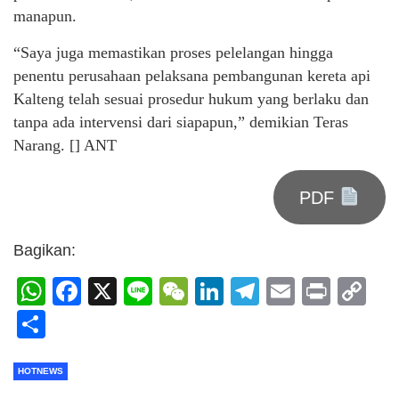
manapun.
“Saya juga memastikan proses pelelangan hingga
penentu perusahaan pelaksana pembangunan kereta api
Kalteng telah sesuai prosedur hukum yang berlaku dan
tanpa ada intervensi dari siapapun,” demikian Teras
Narang. [] ANT
PDF
Bagikan:
WhatsApp
Facebook
X
Line
WeChat
LinkedIn
Telegram
Email
Print
C
Li
Share
HOTNEWS