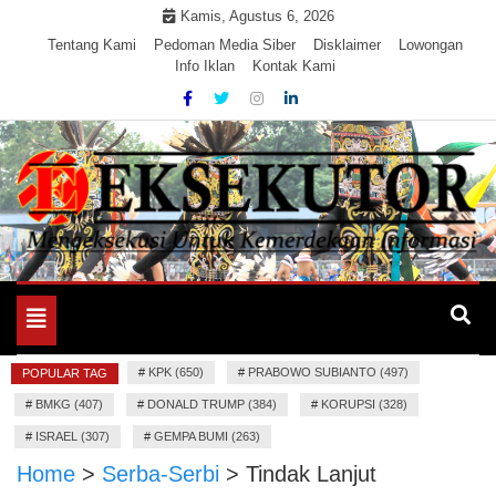
Skip
Kamis, Agustus 6, 2026
to
Tentang Kami
Pedoman Media Siber
Disklaimer
Lowongan
Info Iklan
Kontak Kami
content
Mengeksekusi Berita Untuk Kemerdekaan dan Keadilan
EKSEKUTOR
Informasi
Toggle
navigation
#
KPK (650)
#
PRABOWO SUBIANTO (497)
POPULAR TAG
#
BMKG (407)
#
DONALD TRUMP (384)
#
KORUPSI (328)
#
ISRAEL (307)
#
GEMPA BUMI (263)
Home
>
Serba-Serbi
>
Tindak Lanjut