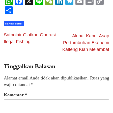
WhatsApp
Facebook
X
Line
WeChat
LinkedIn
Telegram
Email
Print
C
Li
Share
SERBA-SERBI
Satpolair Giatkan Operasi
Akibat Kabut Asap
Ilegal Fishing
Pertumbuhan Ekonomi
Kalteng Kian Melambat
Tinggalkan Balasan
Alamat email Anda tidak akan dipublikasikan.
Ruas yang
wajib ditandai
*
Komentar
*