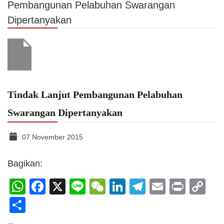
Pembangunan Pelabuhan Swarangan
Dipertanyakan
Tindak Lanjut Pembangunan Pelabuhan
Swarangan Dipertanyakan
07 November 2015
Bagikan:
WhatsApp
Facebook
X
Line
WeChat
LinkedIn
Telegram
Email
Print
C
Li
Share