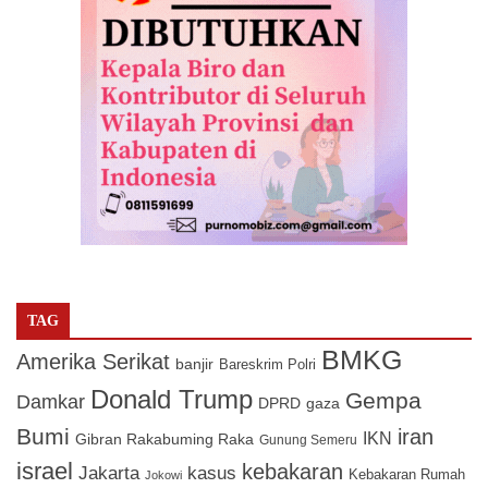
TAG
BMKG
Amerika Serikat
banjir
Bareskrim Polri
Donald Trump
Gempa
Damkar
DPRD
gaza
Bumi
iran
IKN
Gibran Rakabuming Raka
Gunung Semeru
israel
kebakaran
Jakarta
kasus
Kebakaran Rumah
Jokowi