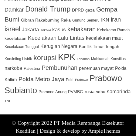
Donald Trump
Gempa
Damkar
DPRD
gaza
Bumi
iran
IKN
Gibran Rakabuming Raka
Gunung Semeru
israel
kebakaran
Jakarta
kasus
Kebakaran Rumah
Jokowi
Kecelakaan Lalu Lintas
kecelakaan maut
kecelakaan
Kerugian Negara
Konflik Timur Tengah
Kecelakaan Tunggal
KPK
korupsi
Korsleting Listrik
Mahkamah Konstitusi
Lebanon
Pembunuhan
narkoba
penemuan mayat
Polda
Palestina
Prabowo
Polda Metro Jaya
Kaltim
Polri
Prabowo
Subianto
samarinda
PVMBG
rusia
sabu
Pramono Anung
TNI
© Copyright 2022 PT Media Rempanga Eksekutor
Keadilan |
Design & develop by AmpleThemes