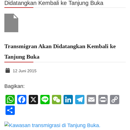
Didatangkan Kembali ke Tanjung Buka
Transmigran Akan Didatangkan Kembali ke
Tanjung Buka
12 Juni 2015
Bagikan:
WhatsApp
Facebook
X
Line
WeChat
LinkedIn
Telegram
Email
Print
C
Li
Share