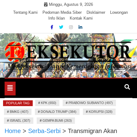
Skip
Minggu, Agustus 9, 2026
to
Tentang Kami
Pedoman Media Siber
Disklaimer
Lowongan
Info Iklan
Kontak Kami
content
Mengeksekusi Berita Untuk Kemerdekaan dan Keadilan
EKSEKUTOR
Informasi
Toggle
navigation
#
KPK (650)
#
PRABOWO SUBIANTO (497)
POPULAR TAG
#
BMKG (407)
#
DONALD TRUMP (384)
#
KORUPSI (328)
#
ISRAEL (307)
#
GEMPA BUMI (263)
Home
>
Serba-Serbi
>
Transmigran Akan