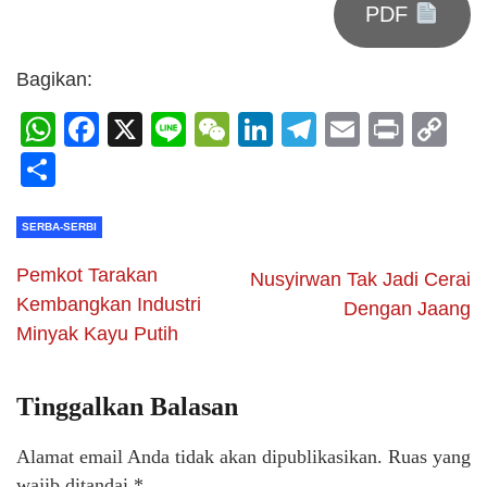
PDF
Bagikan:
WhatsApp
Facebook
X
Line
WeChat
LinkedIn
Telegram
Email
Print
C
Li
Share
SERBA-SERBI
Pemkot Tarakan
Nusyirwan Tak Jadi Cerai
Kembangkan Industri
Dengan Jaang
Minyak Kayu Putih
Tinggalkan Balasan
Alamat email Anda tidak akan dipublikasikan.
Ruas yang
wajib ditandai
*