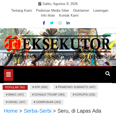
Skip
Sabtu, Agustus 8, 2026
to
Tentang Kami
Pedoman Media Siber
Disklaimer
Lowongan
Info Iklan
Kontak Kami
content
Mengeksekusi Berita Untuk Kemerdekaan dan Keadilan
EKSEKUTOR
Informasi
Toggle
navigation
#
KPK (650)
#
PRABOWO SUBIANTO (497)
POPULAR TAG
#
BMKG (407)
#
DONALD TRUMP (384)
#
KORUPSI (328)
#
ISRAEL (307)
#
GEMPA BUMI (263)
Home
>
Serba-Serbi
>
Seru, di Lapas Ada