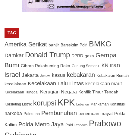
TAG
BMKG
Amerika Serikat
banjir
Bareskrim Polri
Donald Trump
Gempa
Damkar
DPRD
gaza
Bumi
iran
IKN
Gibran Rakabuming Raka
Gunung Semeru
israel
kebakaran
Jakarta
kasus
Kebakaran Rumah
Jokowi
Kecelakaan Lalu Lintas
kecelakaan maut
kecelakaan
Kerugian Negara
Konflik Timur Tengah
Kecelakaan Tunggal
KPK
korupsi
Korsleting Listrik
Mahkamah Konstitusi
Lebanon
Pembunuhan
narkoba
penemuan mayat
Polda
Palestina
Prabowo
Polda Metro Jaya
Kaltim
Polri
Prabowo