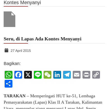
Kontes Menyanyi
Seru, di Lapas Ada Kontes Menyanyi
27 April 2015
Bagikan:
WhatsApp
Facebook
X
Line
WeChat
LinkedIn
Telegram
Email
Print
C
Li
Share
TARAKAN
– Memperingati HUT ke-51, Lembaga
Pemasyarakatan (Lapas) Klas II A Tarakan, Kalimantan
Utara, menggelar ajang menyanyi Lapas Idol, Senin