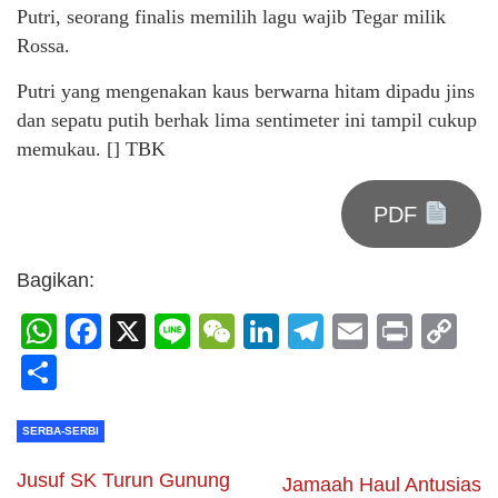
Putri, seorang finalis memilih lagu wajib Tegar milik
Rossa.
Putri yang mengenakan kaus berwarna hitam dipadu jins
dan sepatu putih berhak lima sentimeter ini tampil cukup
memukau. [] TBK
PDF
Bagikan:
WhatsApp
Facebook
X
Line
WeChat
LinkedIn
Telegram
Email
Print
C
Li
Share
SERBA-SERBI
Jusuf SK Turun Gunung
Jamaah Haul Antusias