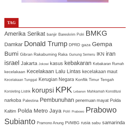
TAG
BMKG
Amerika Serikat
banjir
Bareskrim Polri
Donald Trump
Gempa
Damkar
DPRD
gaza
Bumi
iran
IKN
Gibran Rakabuming Raka
Gunung Semeru
israel
kebakaran
Jakarta
kasus
Kebakaran Rumah
Jokowi
Kecelakaan Lalu Lintas
kecelakaan maut
kecelakaan
Kerugian Negara
Konflik Timur Tengah
Kecelakaan Tunggal
KPK
korupsi
Korsleting Listrik
Mahkamah Konstitusi
Lebanon
Pembunuhan
narkoba
penemuan mayat
Polda
Palestina
Prabowo
Polda Metro Jaya
Kaltim
Polri
Prabowo
Subianto
samarinda
PVMBG
rusia
sabu
Pramono Anung