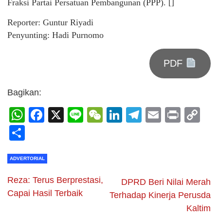
Fraksi Partai Persatuan Pembangunan (PPP). []
Reporter: Guntur Riyadi
Penyunting: Hadi Purnomo
PDF
Bagikan:
WhatsApp
Facebook
X
Line
WeChat
LinkedIn
Telegram
Email
Print
C
Li
Share
ADVERTORIAL
Reza: Terus Berprestasi,
DPRD Beri Nilai Merah
Capai Hasil Terbaik
Terhadap Kinerja Perusda
Kaltim