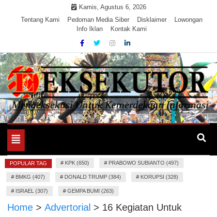
Skip
Kamis, Agustus 6, 2026
to
Tentang Kami
Pedoman Media Siber
Disklaimer
Lowongan
Info Iklan
Kontak Kami
content
Mengeksekusi Berita Untuk Kemerdekaan dan Keadilan
EKSEKUTOR
Informasi
Toggle
navigation
#
KPK (650)
#
PRABOWO SUBIANTO (497)
POPULAR TAG
#
BMKG (407)
#
DONALD TRUMP (384)
#
KORUPSI (328)
#
ISRAEL (307)
#
GEMPA BUMI (263)
Home
>
Advertorial
>
16 Kegiatan Untuk