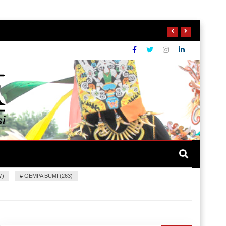
7)
#
GEMPA BUMI (263)