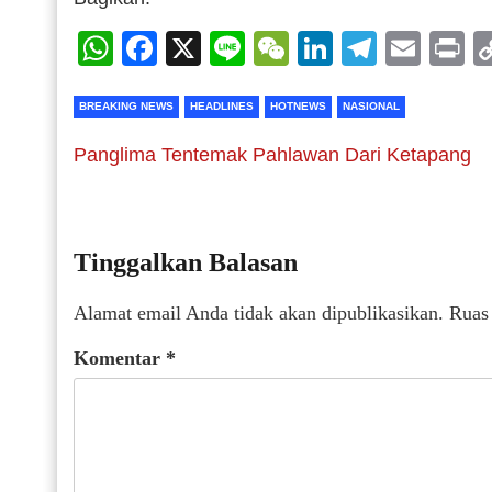
WhatsApp
Facebook
X
Line
WeChat
LinkedIn
Telegr
Emai
P
BREAKING NEWS
HEADLINES
HOTNEWS
NASIONAL
Panglima Tentemak Pahlawan Dari Ketapang
Tinggalkan Balasan
Alamat email Anda tidak akan dipublikasikan.
Ruas
Komentar
*