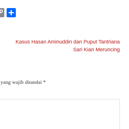
am
l
rint
Copy
Share
Link
Kasus Hasan Aminuddin dan Puput Tantriana
Sari Kian Meruncing
 yang wajib ditandai
*