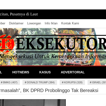
tan, Pusatnya di Laut
iber
Disklaimer
Lowongan
Info Iklan
Kontak Kami
lan Informasi
L
HOTNEWS
KASUS
ADVERTORIAL
#
BMKG (407)
#
DONALD TRUMP (384)
#
KORUPSI (328)
#
ISRAEL (30
rmasalah”, BK DPRD Probolinggo Tak Bereaksi