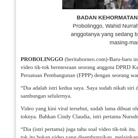
BADAN KEHORMATAN
Probolinggo, Wahid Nurra
anggotanya yang sedang b
masing-mas
PROBOLINGGO
(beritaborneo.com)-Baru-baru in
video tik-tok bermesraan seorang anggota DPRD Kab
Persatuan Pembangunan (FPPP) dengan seorang wani
“Dia adalah istri kedua saya. Saya sudah nikah siri 
sambungan selulernya.
Video yang kini viral tersebut, sudah lama dibuat o
toknya. Bahkan Cindy Claudia, istri pertama Nurudd
“Dia (istri pertama) juga tahu soal video tik-tok itu
tok itu bukan video yang disembunyikan, melainkan