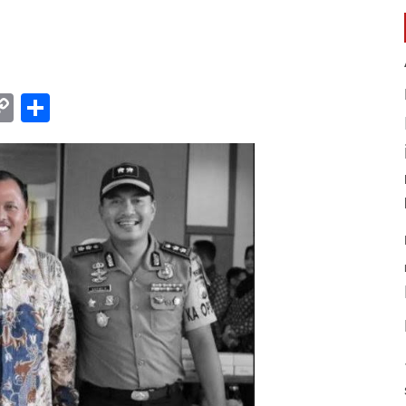
am
l
rint
Copy
Share
Link