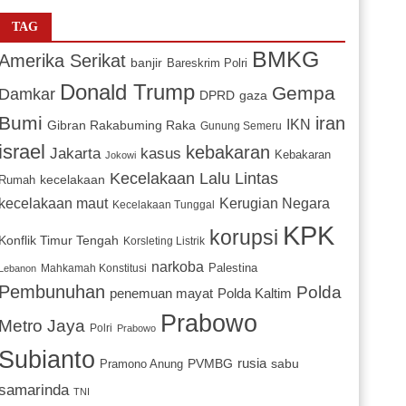
TAG
BMKG
Amerika Serikat
banjir
Bareskrim Polri
Donald Trump
Gempa
Damkar
DPRD
gaza
Bumi
iran
IKN
Gibran Rakabuming Raka
Gunung Semeru
israel
kebakaran
Jakarta
kasus
Kebakaran
Jokowi
Kecelakaan Lalu Lintas
kecelakaan
Rumah
Kerugian Negara
kecelakaan maut
Kecelakaan Tunggal
KPK
korupsi
Konflik Timur Tengah
Korsleting Listrik
narkoba
Mahkamah Konstitusi
Palestina
Lebanon
Pembunuhan
Polda
penemuan mayat
Polda Kaltim
Prabowo
Metro Jaya
Polri
Prabowo
Subianto
PVMBG
rusia
sabu
Pramono Anung
samarinda
TNI