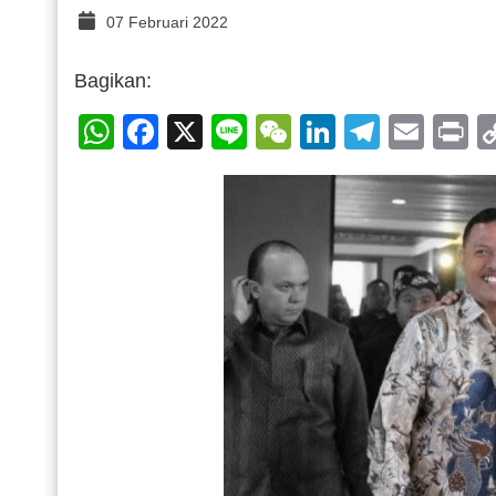
07 Februari 2022
Bagikan:
WhatsApp
Facebook
X
Line
WeChat
LinkedIn
Telegr
Emai
P