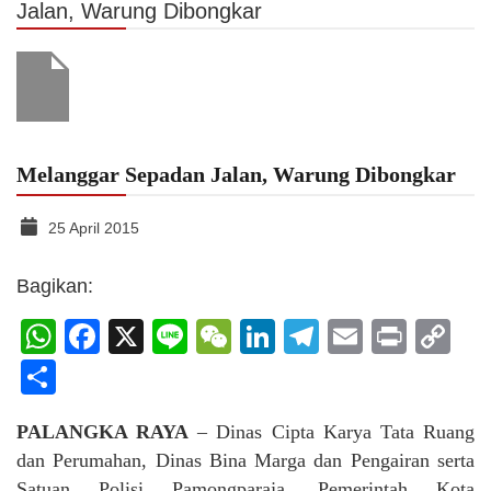
Jalan, Warung Dibongkar
Melanggar Sepadan Jalan, Warung Dibongkar
25 April 2015
Bagikan:
WhatsApp
Facebook
X
Line
WeChat
LinkedIn
Telegram
Email
Print
C
Li
Share
PALANGKA RAYA
– Dinas Cipta Karya Tata Ruang
dan Perumahan, Dinas Bina Marga dan Pengairan serta
Satuan Polisi Pamongparaja, Pemerintah Kota