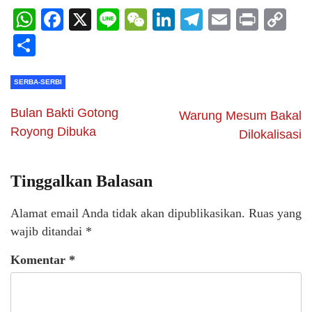
WhatsApp
Facebook
X
Line
WeChat
LinkedIn
Telegram
Email
Print
C
Li
Share
SERBA-SERBI
Bulan Bakti Gotong
Warung Mesum Bakal
Royong Dibuka
Dilokalisasi
Tinggalkan Balasan
Alamat email Anda tidak akan dipublikasikan.
Ruas yang
wajib ditandai
*
Komentar
*