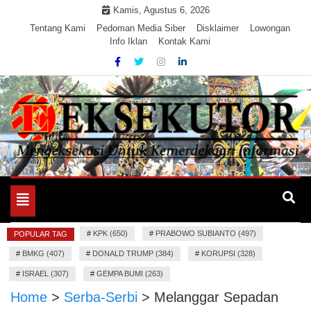
Skip
Kamis, Agustus 6, 2026
to
Tentang Kami
Pedoman Media Siber
Disklaimer
Lowongan
Info Iklan
Kontak Kami
content
Mengeksekusi Berita Untuk Kemerdekaan dan Keadilan
EKSEKUTOR
Informasi
Toggle
navigation
#
KPK (650)
#
PRABOWO SUBIANTO (497)
POPULAR TAG
#
BMKG (407)
#
DONALD TRUMP (384)
#
KORUPSI (328)
#
ISRAEL (307)
#
GEMPA BUMI (263)
Home
>
Serba-Serbi
>
Melanggar Sepadan