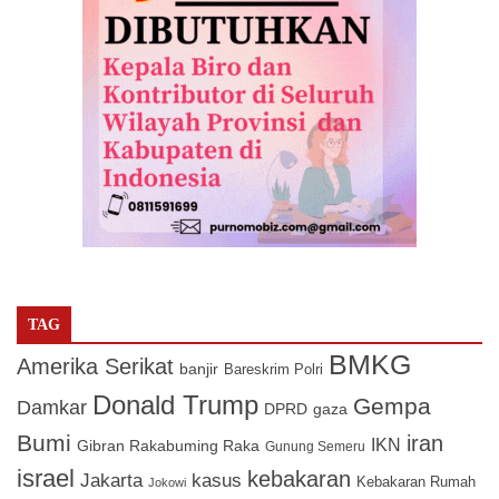
TAG
BMKG
Amerika Serikat
banjir
Bareskrim Polri
Donald Trump
Gempa
Damkar
DPRD
gaza
Bumi
iran
IKN
Gibran Rakabuming Raka
Gunung Semeru
israel
kebakaran
Jakarta
kasus
Kebakaran Rumah
Jokowi