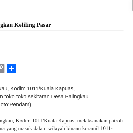
gkau Keliling Pasar
am
l
rint
Copy
Share
Link
kau, Kodim 1011/Kuala Kapuas,
an toko-toko sekitaran Desa Palingkau
Foto:Pendam)
ngkau, Kodim 1011/Kuala Kapuas, melaksanakan patroli
ama yang masuk dalam wilayah binaan koramil 1011-