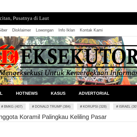
tan, Pusatnya di Laut
iber
Disklaimer
Lowongan
Info Iklan
Kontak Kami
lan Informasi
L
HOTNEWS
KASUS
ADVERTORIAL
#
BMKG (407)
#
DONALD TRUMP (384)
#
KORUPSI (328)
#
ISRAEL (30
ggota Koramil Palingkau Keliling Pasar