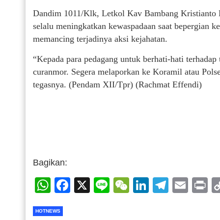
Dandim 1011/Klk, Letkol Kav Bambang Kristianto 
selalu meningkatkan kewaspadaan saat bepergian ke
memancing terjadinya aksi kejahatan.
“Kepada para pedagang untuk berhati-hati terhadap 
curanmor. Segera melaporkan ke Koramil atau Polsek 
tegasnya. (Pendam XII/Tpr) (Rachmat Effendi)
Bagikan:
WhatsApp
Facebook
X
Line
WeChat
LinkedIn
Telegr
Emai
P
HOTNEWS