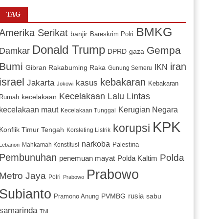
TAG
BMKG
Amerika Serikat
banjir
Bareskrim Polri
Donald Trump
Gempa
Damkar
DPRD
gaza
Bumi
iran
IKN
Gibran Rakabuming Raka
Gunung Semeru
israel
kebakaran
Jakarta
kasus
Kebakaran
Jokowi
Kecelakaan Lalu Lintas
kecelakaan
Rumah
Kerugian Negara
kecelakaan maut
Kecelakaan Tunggal
KPK
korupsi
Konflik Timur Tengah
Korsleting Listrik
narkoba
Mahkamah Konstitusi
Palestina
Lebanon
Pembunuhan
Polda
penemuan mayat
Polda Kaltim
Prabowo
Metro Jaya
Polri
Prabowo
Subianto
PVMBG
rusia
sabu
Pramono Anung
samarinda
TNI