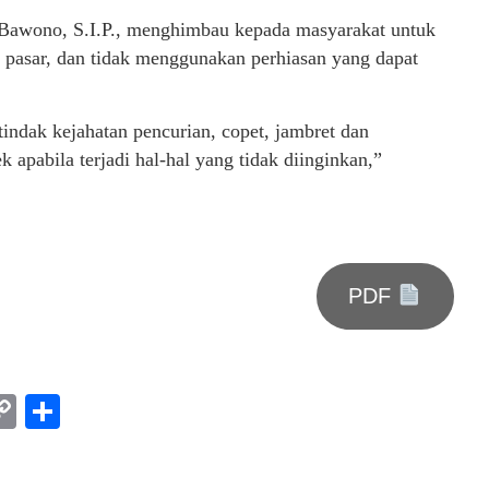
Bawono, S.I.P., menghimbau kepada masyarakat untuk
 pasar, dan tidak menggunakan perhiasan yang dapat
tindak kejahatan pencurian, copet, jambret dan
apabila terjadi hal-hal yang tidak diinginkan,”
PDF
am
l
rint
Copy
Share
Link