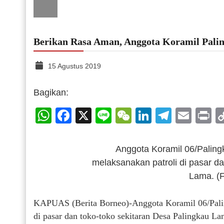
Berikan Rasa Aman, Anggota Koramil Palin
15 Agustus 2019
Bagikan:
WhatsApp
Facebook
X
Line
WeChat
LinkedIn
Telegr
Emai
P
Anggota Koramil 06/Paling
melaksanakan patroli di pasar d
Lama. (
KAPUAS (Berita Borneo)-Anggota Koramil 06/Pali
di pasar dan toko-toko sekitaran Desa Palingkau L