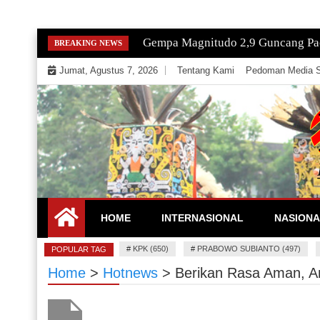
Skip
Gempa Magnitudo 2,9 Guncang Paci
BREAKING NEWS
to
Jumat, Agustus 7, 2026
Tentang Kami
Pedoman Media S
content
Mengeksekusi Berita Untuk Kemerdekaan dan Keadi
EKSEKUTOR
HOME
INTERNASIONAL
NASIONA
#
KPK (650)
#
PRABOWO SUBIANTO (497)
POPULAR TAG
Home
>
Hotnews
>
Berikan Rasa Aman, An