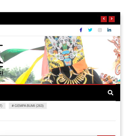
7)
#
GEMPA BUMI (263)