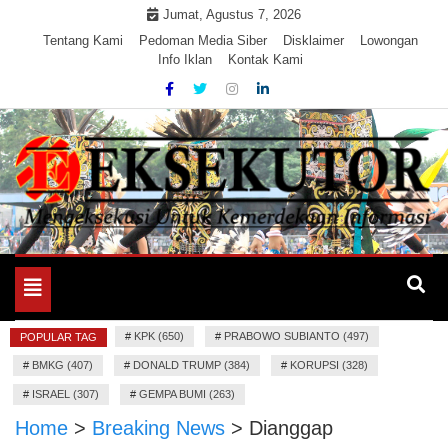
Skip
Jumat, Agustus 7, 2026
to
Tentang Kami
Pedoman Media Siber
Disklaimer
Lowongan
Info Iklan
Kontak Kami
content
Mengeksekusi Berita Untuk Kemerdekaan dan Keadilan
EKSEKUTOR
Informasi
Toggle
navigation
#
KPK (650)
#
PRABOWO SUBIANTO (497)
POPULAR TAG
#
BMKG (407)
#
DONALD TRUMP (384)
#
KORUPSI (328)
#
ISRAEL (307)
#
GEMPA BUMI (263)
Home
>
Breaking News
>
Dianggap