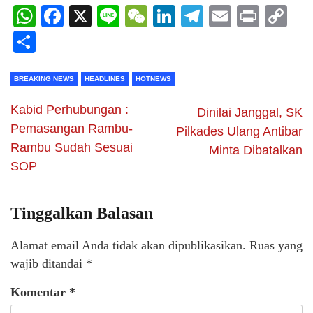
WhatsApp
Facebook
X
Line
WeChat
LinkedIn
Telegram
Email
Print
C
Li
Share
BREAKING NEWS
HEADLINES
HOTNEWS
Kabid Perhubungan :
Dinilai Janggal, SK
Pemasangan Rambu-
Pilkades Ulang Antibar
Rambu Sudah Sesuai
Minta Dibatalkan
SOP
Tinggalkan Balasan
Alamat email Anda tidak akan dipublikasikan.
Ruas yang
wajib ditandai
*
Komentar
*