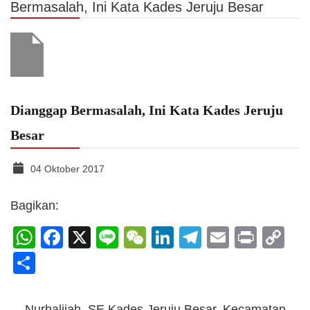
Bermasalah, Ini Kata Kades Jeruju Besar
Dianggap Bermasalah, Ini Kata Kades Jeruju
Besar
04 Oktober 2017
Bagikan:
WhatsApp
Facebook
X
Line
WeChat
LinkedIn
Telegram
Email
Print
C
Li
Share
Nurhalijah, SE Kades Jeruju Besar, Kecamatan