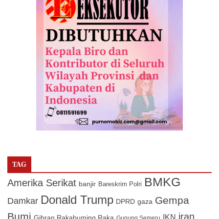
TAG
BMKG
Amerika Serikat
banjir
Bareskrim Polri
Donald Trump
Gempa
Damkar
DPRD
gaza
Bumi
iran
IKN
Gibran Rakabuming Raka
Gunung Semeru