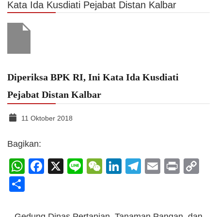
Kata Ida Kusdiati Pejabat Distan Kalbar
Diperiksa BPK RI, Ini Kata Ida Kusdiati
Pejabat Distan Kalbar
11 Oktober 2018
Bagikan:
WhatsApp
Facebook
X
Line
WeChat
LinkedIn
Telegram
Email
Print
C
Li
Share
Gedung Dinas Pertanian, Tanaman Pangan, dan