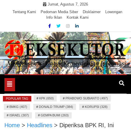
Skip
Jumat, Agustus 7, 2026
to
Tentang Kami
Pedoman Media Siber
Disklaimer
Lowongan
Info Iklan
Kontak Kami
content
Mengeksekusi Berita Untuk Kemerdekaan dan Keadilan
EKSEKUTOR
Informasi
Toggle
navigation
#
KPK (650)
#
PRABOWO SUBIANTO (497)
POPULAR TAG
#
BMKG (407)
#
DONALD TRUMP (384)
#
KORUPSI (328)
#
ISRAEL (307)
#
GEMPA BUMI (263)
Home
>
Headlines
>
Diperiksa BPK RI, Ini