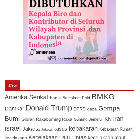
TAG
BMKG
Amerika Serikat
banjir
Bareskrim Polri
Donald Trump
Gempa
Damkar
DPRD
gaza
Bumi
iran
IKN
Gibran Rakabuming Raka
Gunung Semeru
israel
kebakaran
Jakarta
kasus
Kebakaran Rumah
Jokowi
Kecelakaan Lalu Lintas
kecelakaan maut
kecelakaan