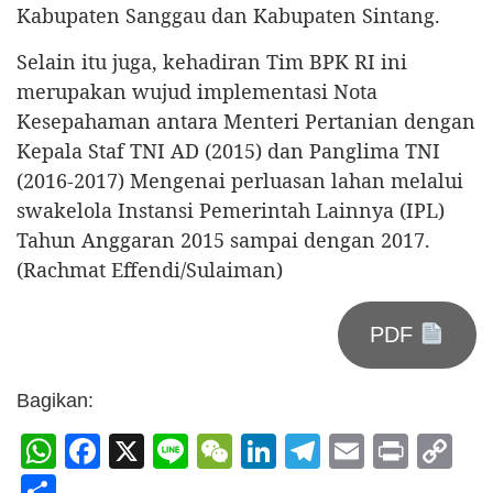
Kabupaten Sanggau dan Kabupaten Sintang.
Selain itu juga, kehadiran Tim BPK RI ini
merupakan wujud implementasi Nota
Kesepahaman antara Menteri Pertanian dengan
Kepala Staf TNI AD (2015) dan Panglima TNI
(2016-2017) Mengenai perluasan lahan melalui
swakelola Instansi Pemerintah Lainnya (IPL)
Tahun Anggaran 2015 sampai dengan 2017.
(Rachmat Effendi/Sulaiman)
PDF
Bagikan:
WhatsApp
Facebook
X
Line
WeChat
LinkedIn
Telegram
Email
Print
C
Li
Share