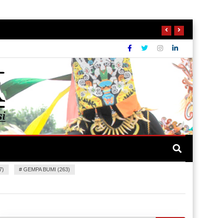
7)
#
GEMPA BUMI (263)