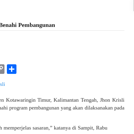
 Benahi Pembangunan
am
l
rint
Copy
Share
Link
 Kotawaringin Timur, Kalimantan Tengah, Jhon Krisli
nahi program pembangunan yang akan dilaksanakan pada
h memperjelas sasaran,” katanya di Sampit, Rabu