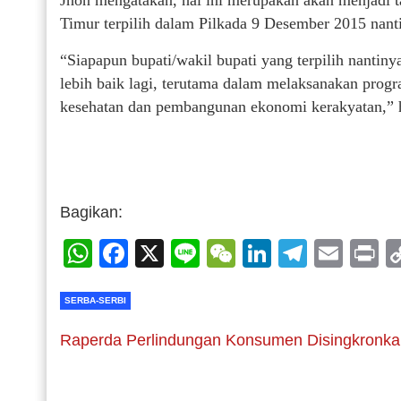
Jhon mengatakan, hal ini merupakan akan menjadi t
Timur terpilih dalam Pilkada 9 Desember 2015 nanti
“Siapapun bupati/wakil bupati yang terpilih nanti
lebih baik lagi, terutama dalam melaksanakan progr
kesehatan dan pembangunan ekonomi kerakyatan,” 
Bagikan:
WhatsApp
Facebook
X
Line
WeChat
LinkedIn
Telegr
Emai
P
SERBA-SERBI
Raperda Perlindungan Konsumen Disingkronka