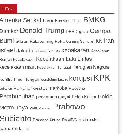
TAG
BMKG
Amerika Serikat
banjir
Bareskrim Polri
Donald Trump
Gempa
Damkar
DPRD
gaza
Bumi
iran
IKN
Gibran Rakabuming Raka
Gunung Semeru
israel
kebakaran
Jakarta
kasus
Kebakaran
Jokowi
Kecelakaan Lalu Lintas
kecelakaan
Rumah
Kerugian Negara
kecelakaan maut
Kecelakaan Tunggal
KPK
korupsi
Konflik Timur Tengah
Korsleting Listrik
narkoba
Mahkamah Konstitusi
Palestina
Lebanon
Pembunuhan
Polda
penemuan mayat
Polda Kaltim
Prabowo
Metro Jaya
Polri
Prabowo
Subianto
PVMBG
rusia
sabu
Pramono Anung
samarinda
TNI