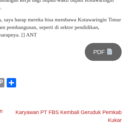
antangan kerja bagi bupati/wakil bupati Kotawaringin
.
nya, saya harap mereka bisa membawa Kotawaringin Timur
am pembangunan, seperti di sektor pendidikan,
harapnya. [] ANT
PDF
am
l
rint
Copy
Share
Link
n
Karyawan PT FBS Kembali Geruduk Pemkab
Kukar