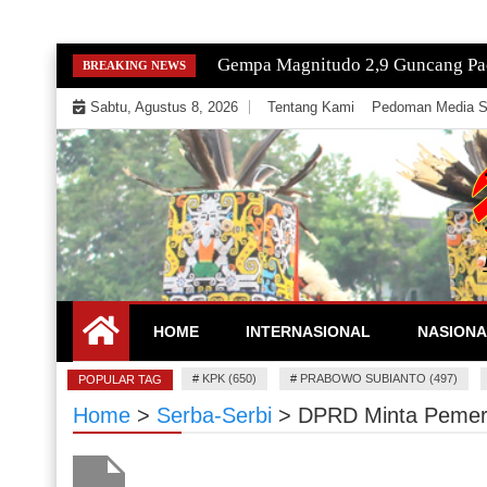
Skip
Gempa Magnitudo 2,9 Guncang Paci
BREAKING NEWS
to
Sabtu, Agustus 8, 2026
Tentang Kami
Pedoman Media S
content
Mengeksekusi Berita Untuk Kemerdekaan dan Keadi
EKSEKUTOR
HOME
INTERNASIONAL
NASIONA
#
KPK (650)
#
PRABOWO SUBIANTO (497)
POPULAR TAG
Home
>
Serba-Serbi
>
DPRD Minta Pemer