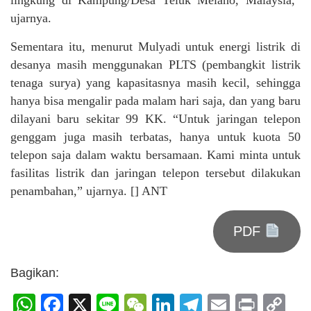
ujarnya.
Sementara itu, menurut Mulyadi untuk energi listrik di
desanya masih menggunakan PLTS (pembangkit listrik
tenaga surya) yang kapasitasnya masih kecil, sehingga
hanya bisa mengalir pada malam hari saja, dan yang baru
dilayani baru sekitar 99 KK. “Untuk jaringan telepon
genggam juga masih terbatas, hanya untuk kuota 50
telepon saja dalam waktu bersamaan. Kami minta untuk
fasilitas listrik dan jaringan telepon tersebut dilakukan
penambahan,” ujarnya. [] ANT
PDF
Bagikan:
WhatsApp
Facebook
X
Line
WeChat
LinkedIn
Telegram
Email
Print
C