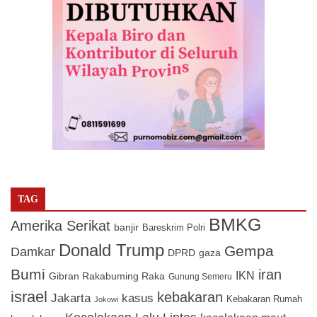
TAG
BMKG
Amerika Serikat
banjir
Bareskrim Polri
Donald Trump
Gempa
Damkar
DPRD
gaza
Bumi
iran
IKN
Gibran Rakabuming Raka
Gunung Semeru
israel
kebakaran
Jakarta
kasus
Kebakaran Rumah
Jokowi