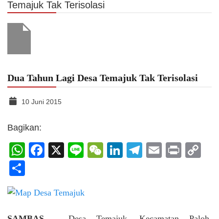
Temajuk Tak Terisolasi
Dua Tahun Lagi Desa Temajuk Tak Terisolasi
10 Juni 2015
Bagikan:
WhatsApp
Facebook
X
Line
WeChat
LinkedIn
Telegram
Email
Print
C
Li
Share
SAMBAS
– Desa Temajuk, Kecamatan Paloh,