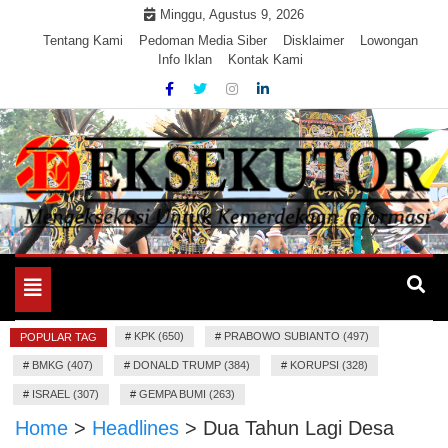
Skip
Minggu, Agustus 9, 2026
to
Tentang Kami
Pedoman Media Siber
Disklaimer
Lowongan
Info Iklan
Kontak Kami
content
Mengeksekusi Berita Untuk Kemerdekaan dan Keadilan
EKSEKUTOR
Informasi
Toggle
navigation
#
KPK (650)
#
PRABOWO SUBIANTO (497)
POPULAR TAG
#
BMKG (407)
#
DONALD TRUMP (384)
#
KORUPSI (328)
#
ISRAEL (307)
#
GEMPA BUMI (263)
Home
>
Headlines
>
Dua Tahun Lagi Desa