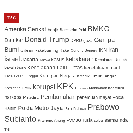
TAG
BMKG
Amerika Serikat
banjir
Bareskrim Polri
Donald Trump
Gempa
Damkar
DPRD
gaza
Bumi
iran
IKN
Gibran Rakabuming Raka
Gunung Semeru
israel
kebakaran
Jakarta
kasus
Kebakaran Rumah
Jokowi
Kecelakaan Lalu Lintas
kecelakaan maut
kecelakaan
Kerugian Negara
Konflik Timur Tengah
Kecelakaan Tunggal
KPK
korupsi
Korsleting Listrik
Mahkamah Konstitusi
Lebanon
Pembunuhan
narkoba
penemuan mayat
Polda
Palestina
Prabowo
Polda Metro Jaya
Kaltim
Polri
Prabowo
Subianto
samarinda
PVMBG
rusia
sabu
Pramono Anung
TNI