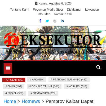
Skip
Kamis, Agustus 6, 2026
to
Tentang Kami
Pedoman Media Siber
Disklaimer
Lowongan
Info Iklan
Kontak Kami
content
Mengeksekusi Berita Untuk Kemerdekaan dan Keadilan
EKSEKUTOR
Informasi
Toggle
navigation
#
KPK (650)
#
PRABOWO SUBIANTO (497)
POPULAR TAG
#
BMKG (407)
#
DONALD TRUMP (384)
#
KORUPSI (328)
#
ISRAEL (307)
#
GEMPA BUMI (263)
Home
>
Hotnews
>
Pemprov Kalbar Dapat