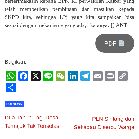
berterimakasih kepada BPK RI perwakilan Kalbar yang
telah memberikan pembinaan dan masukan kepada
SKPD kita, sehingga LPj yang kita sampaikan bisa
sesuai dengan mekanisme yang ada,” katanya. [] ANT
PDF
Bagikan:
WhatsApp
Facebook
X
Line
WeChat
LinkedIn
Telegram
Email
Print
C
Li
Share
HOTNEWS
Dua Tahun Lagi Desa
PLN Sintang dan
Temajuk Tak Terisolasi
Sekadau Diserbu Warga