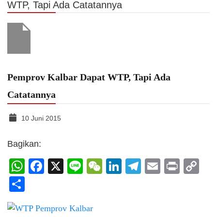
WTP, Tapi Ada Catatannya
Pemprov Kalbar Dapat WTP, Tapi Ada
Catatannya
10 Juni 2015
Bagikan:
WhatsApp
Facebook
X
Line
WeChat
LinkedIn
Telegram
Email
Print
C
Li
Share