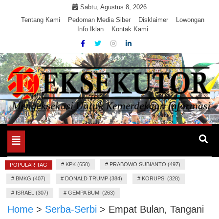
Skip
Sabtu, Agustus 8, 2026
to
Tentang Kami
Pedoman Media Siber
Disklaimer
Lowongan
Info Iklan
Kontak Kami
content
Mengeksekusi Berita Untuk Kemerdekaan dan Keadilan
EKSEKUTOR
Informasi
Toggle
navigation
#
KPK (650)
#
PRABOWO SUBIANTO (497)
POPULAR TAG
#
BMKG (407)
#
DONALD TRUMP (384)
#
KORUPSI (328)
#
ISRAEL (307)
#
GEMPA BUMI (263)
Home
>
Serba-Serbi
>
Empat Bulan, Tangani