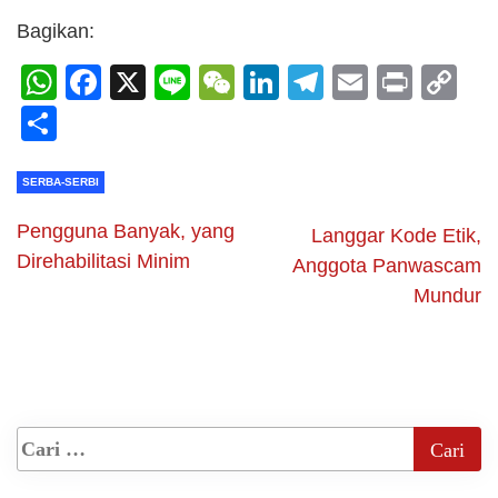
Bagikan:
WhatsApp
Facebook
X
Line
WeChat
LinkedIn
Telegram
Email
Print
C
Li
Share
SERBA-SERBI
Pengguna Banyak, yang
Langgar Kode Etik,
Direhabilitasi Minim
Anggota Panwascam
Mundur