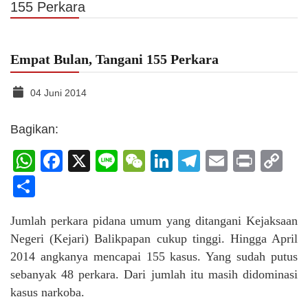
155 Perkara
Empat Bulan, Tangani 155 Perkara
04 Juni 2014
Bagikan:
WhatsApp
Facebook
X
Line
WeChat
LinkedIn
Telegram
Email
Print
C
Li
Share
Jumlah perkara pidana umum yang ditangani Kejaksaan
Negeri (Kejari) Balikpapan cukup tinggi. Hingga April
2014 angkanya mencapai 155 kasus. Yang sudah putus
sebanyak 48 perkara. Dari jumlah itu masih didominasi
kasus narkoba.