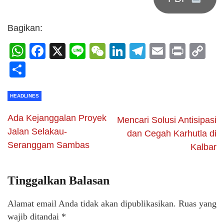
Bagikan:
WhatsApp
Facebook
X
Line
WeChat
LinkedIn
Telegram
Email
Print
C
Li
Share
HEADLINES
Ada Kejanggalan Proyek
Mencari Solusi Antisipasi
Jalan Selakau-
dan Cegah Karhutla di
Seranggam Sambas
Kalbar
Tinggalkan Balasan
Alamat email Anda tidak akan dipublikasikan.
Ruas yang
wajib ditandai
*