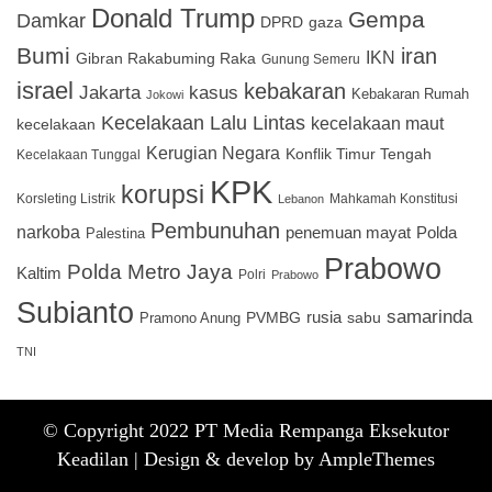
Donald Trump
Gempa
Damkar
DPRD
gaza
Bumi
iran
IKN
Gibran Rakabuming Raka
Gunung Semeru
israel
kebakaran
Jakarta
kasus
Kebakaran Rumah
Jokowi
Kecelakaan Lalu Lintas
kecelakaan maut
kecelakaan
Kerugian Negara
Konflik Timur Tengah
Kecelakaan Tunggal
KPK
korupsi
Korsleting Listrik
Mahkamah Konstitusi
Lebanon
Pembunuhan
narkoba
penemuan mayat
Polda
Palestina
Prabowo
Polda Metro Jaya
Kaltim
Polri
Prabowo
Subianto
samarinda
PVMBG
rusia
sabu
Pramono Anung
TNI
© Copyright 2022 PT Media Rempanga Eksekutor
Keadilan |
Design & develop by AmpleThemes