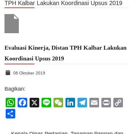
TPH Kalbar Lakukan Koordinasi Upsus 2019
Evaluasi Kinerja, Distan TPH Kalbar Lakukan
Koordinasi Upsus 2019
08 Oktober 2019
Bagikan:
WhatsApp
Facebook
X
Line
WeChat
LinkedIn
Telegram
Email
Print
C
Li
Share
Kepala Dinas Pertanian, Tanaman Pangan dan