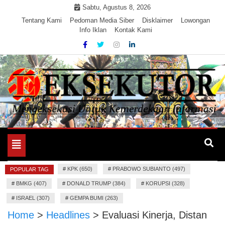
Skip
Sabtu, Agustus 8, 2026
to
Tentang Kami
Pedoman Media Siber
Disklaimer
Lowongan
Info Iklan
Kontak Kami
content
Mengeksekusi Berita Untuk Kemerdekaan dan Keadilan
EKSEKUTOR
Informasi
Toggle
navigation
#
KPK (650)
#
PRABOWO SUBIANTO (497)
POPULAR TAG
#
BMKG (407)
#
DONALD TRUMP (384)
#
KORUPSI (328)
#
ISRAEL (307)
#
GEMPA BUMI (263)
Home
>
Headlines
>
Evaluasi Kinerja, Distan