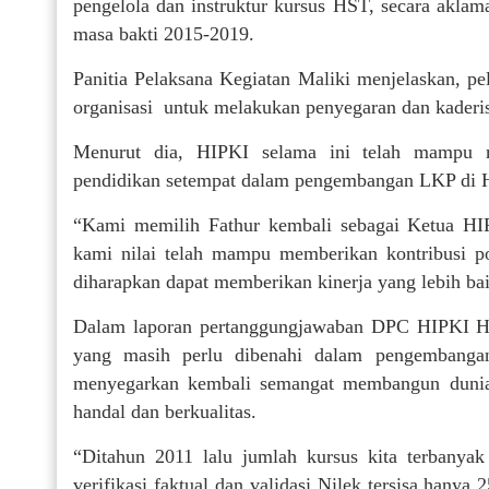
pengelola dan instruktur kursus HST, secara akla
masa bakti 2015-2019.
Panitia Pelaksana Kegiatan Maliki menjelaskan, p
organisasi untuk melakukan penyegaran dan kaderis
Menurut dia, HIPKI selama ini telah mampu m
pendidikan setempat dalam pengembangan LKP di 
“Kami memilih Fathur kembali sebagai Ketua HI
kami nilai telah mampu memberikan kontribusi p
diharapkan dapat memberikan kinerja yang lebih bai
Dalam laporan pertanggungjawaban DPC HIPKI HS
yang masih perlu dibenahi dalam pengemban
menyegarkan kembali semangat membangun dunia 
handal dan berkualitas.
“Ditahun 2011 lalu jumlah kursus kita terbanya
verifikasi faktual dan validasi Nilek tersisa han