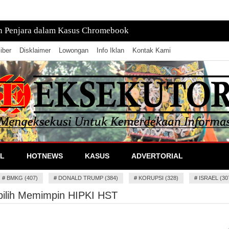
tan, Pusatnya di Laut
iber
Disklaimer
Lowongan
Info Iklan
Kontak Kami
lan Informasi
L
HOTNEWS
KASUS
ADVERTORIAL
#
BMKG (407)
#
DONALD TRUMP (384)
#
KORUPSI (328)
#
ISRAEL (30
pilih Memimpin HIPKI HST