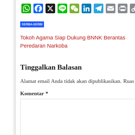
WhatsApp
Facebook
X
Line
WeChat
LinkedIn
Telegr
Emai
P
SERBA-SERBI
Tokoh Agama Siap Dukung BNNK Berantas
Peredaran Narkoba
Tinggalkan Balasan
Alamat email Anda tidak akan dipublikasikan.
Ruas
Komentar
*