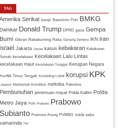
TAG
BMKG
Amerika Serikat
banjir
Bareskrim Polri
Donald Trump
Gempa
Damkar
DPRD
gaza
Bumi
iran
IKN
Gibran Rakabuming Raka
Gunung Semeru
israel
kebakaran
Jakarta
kasus
Kebakaran
Jokowi
Kecelakaan Lalu Lintas
kecelakaan
Rumah
Kerugian Negara
kecelakaan maut
Kecelakaan Tunggal
KPK
korupsi
Konflik Timur Tengah
Korsleting Listrik
narkoba
Mahkamah Konstitusi
Palestina
Lebanon
Pembunuhan
Polda
penemuan mayat
Polda Kaltim
Prabowo
Metro Jaya
Polri
Prabowo
Subianto
PVMBG
rusia
sabu
Pramono Anung
samarinda
TNI