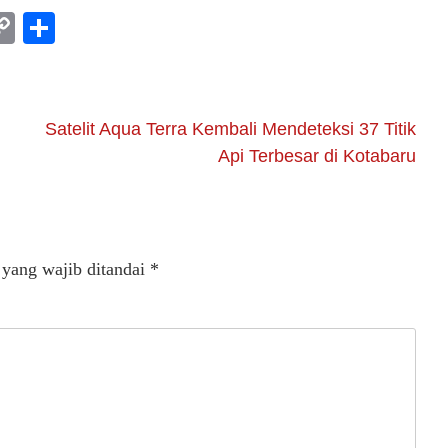
am
l
rint
Copy
Share
Link
Satelit Aqua Terra Kembali Mendeteksi 37 Titik
Api Terbesar di Kotabaru
 yang wajib ditandai
*