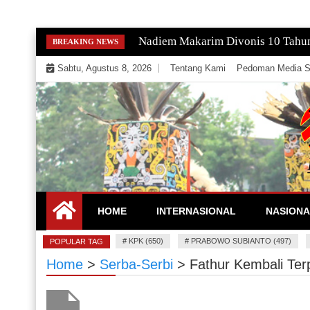
Skip
Gempa Magnitudo 2,9 Guncang Paci
BREAKING NEWS
to
Sabtu, Agustus 8, 2026
Tentang Kami
Pedoman Media S
content
Mengeksekusi Berita Untuk Kemerdekaan dan Keadi
EKSEKUTOR
HOME
INTERNASIONAL
NASIONA
#
KPK (650)
#
PRABOWO SUBIANTO (497)
POPULAR TAG
Home
>
Serba-Serbi
>
Fathur Kembali Ter