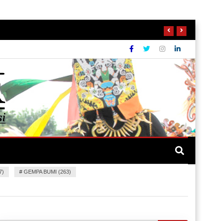
7)
#
GEMPA BUMI (263)