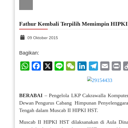
Fathur Kembali Terpilih Memimpin HIPK
09 Oktober 2015
Bagikan:
WhatsApp
Facebook
X
Line
WeChat
LinkedIn
Telegr
Emai
P
BERABAI
– Pengelola LKP Cakrawalla Komputer 
Dewan Pengurus Cabang Himpunan Penyelenggara P
Tengah dalam Muscab II HIPKI HST.
Muscab II HIPKI HST dilaksanakan di Aula Dina