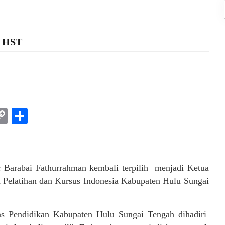
I HST
am
l
rint
Copy
Share
Link
Barabai Fathurrahman kembali terpilih menjadi Ketua
elatihan dan Kursus Indonesia Kabupaten Hulu Sungai
s Pendidikan Kabupaten Hulu Sungai Tengah dihadiri