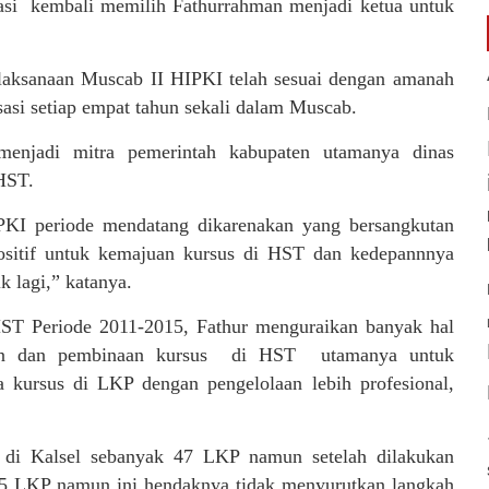
masi kembali memilih Fathurrahman menjadi ketua untuk
elaksanaan Muscab II HIPKI telah sesuai dengan amanah
asi setiap empat tahun sekali dalam Muscab.
enjadi mitra pemerintah kabupaten utamanya dinas
HST.
PKI periode mendatang dikarenakan yang bersangkutan
ositif untuk kemajuan kursus di HST dan kedepannnya
k lagi,” katanya.
T Periode 2011-2015, Fathur menguraikan banyak hal
gan dan pembinaan kursus di HST utamanya untuk
kursus di LKP dengan pengelolaan lebih profesional,
k di Kalsel sebanyak 47 LKP namun setelah dilakukan
ya 25 LKP namun ini hendaknya tidak menyurutkan langkah