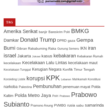
TAG
BMKG
Amerika Serikat
banjir
Bareskrim Polri
Donald Trump
Gempa
Damkar
DPRD
gaza
Bumi
iran
IKN
Gibran Rakabuming Raka
Gunung Semeru
israel
kebakaran
Jakarta
kasus
Kebakaran Rumah
Jokowi
Kecelakaan Lalu Lintas
kecelakaan maut
kecelakaan
Kerugian Negara
Konflik Timur Tengah
Kecelakaan Tunggal
KPK
korupsi
Korsleting Listrik
Mahkamah Konstitusi
Lebanon
Pembunuhan
narkoba
penemuan mayat
Polda
Palestina
Prabowo
Polda Metro Jaya
Kaltim
Polri
Prabowo
Subianto
samarinda
PVMBG
rusia
sabu
Pramono Anung