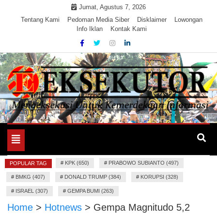
Skip
Jumat, Agustus 7, 2026
to
Tentang Kami
Pedoman Media Siber
Disklaimer
Lowongan
Info Iklan
Kontak Kami
content
Mengeksekusi Berita Untuk Kemerdekaan dan Keadilan
EKSEKUTOR
Informasi
Toggle
navigation
#
KPK (650)
#
PRABOWO SUBIANTO (497)
POPULAR TAG
#
BMKG (407)
#
DONALD TRUMP (384)
#
KORUPSI (328)
#
ISRAEL (307)
#
GEMPA BUMI (263)
Home
>
Hotnews
>
Gempa Magnitudo 5,2