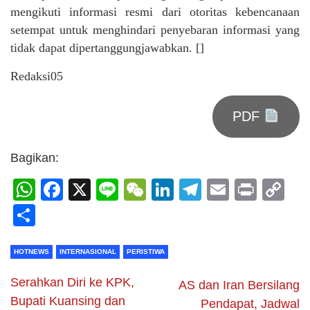
mengikuti informasi resmi dari otoritas kebencanaan
setempat untuk menghindari penyebaran informasi yang
tidak dapat dipertanggungjawabkan. []
Redaksi05
PDF
Bagikan:
WhatsApp
Facebook
X
Line
WeChat
LinkedIn
Telegram
Email
Print
C
Li
Share
HOTNEWS
INTERNASIONAL
PERISTIWA
Serahkan Diri ke KPK,
AS dan Iran Bersilang
Bupati Kuansing dan
Pendapat, Jadwal