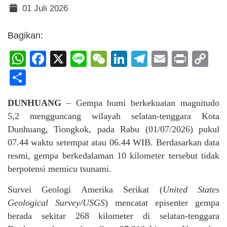
01 Juli 2026
Bagikan:
WhatsApp
Facebook
X
Line
WeChat
LinkedIn
Telegram
Email
Print
C
Li
Share
DUNHUANG
– Gempa bumi berkekuatan magnitudo
5,2 mengguncang wilayah selatan-tenggara Kota
Dunhuang, Tiongkok, pada Rabu (01/07/2026) pukul
07.44 waktu setempat atau 06.44 WIB. Berdasarkan data
resmi, gempa berkedalaman 10 kilometer tersebut tidak
berpotensi memicu tsunami.
Survei Geologi Amerika Serikat (
United States
Geological Survey/USGS
) mencatat episenter gempa
berada sekitar 268 kilometer di selatan-tenggara