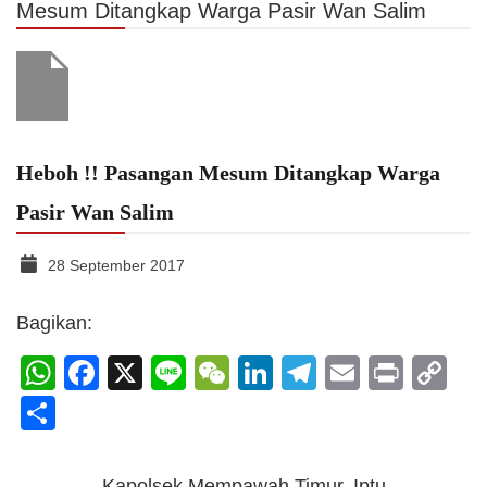
Mesum Ditangkap Warga Pasir Wan Salim
Heboh !! Pasangan Mesum Ditangkap Warga
Pasir Wan Salim
28 September 2017
Bagikan:
WhatsApp
Facebook
X
Line
WeChat
LinkedIn
Telegram
Email
Print
C
Li
Share
Kapolsek Mempawah Timur, Iptu