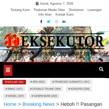
Skip
Jumat, Agustus 7, 2026
to
Tentang Kami
Pedoman Media Siber
Disklaimer
Lowongan
Info Iklan
Kontak Kami
content
Mengeksekusi Berita Untuk Kemerdekaan dan Keadilan
EKSEKUTOR
Informasi
Toggle
navigation
#
KPK (650)
#
PRABOWO SUBIANTO (497)
POPULAR TAG
#
BMKG (407)
#
DONALD TRUMP (384)
#
KORUPSI (328)
#
ISRAEL (307)
#
GEMPA BUMI (263)
Home
>
Breaking News
>
Heboh !! Pasangan