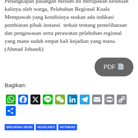
Penangkapan pasangan mesum ini merupakan kesekian
kalinya oleh warga, Pelabuhan Regional Kuala
Mempawah yang kondisinya seakan ada indikasi
pembiaran pihak instansi terkait tentang pemeliharaan
dan pengawasan serta perawatan pelabuhan regional
yang mana sudah empat kali kejadian yang mana.
(Ahmad Johandi)
PDF
Bagikan:
WhatsApp
Facebook
X
Line
WeChat
LinkedIn
Telegram
Email
Print
C
Li
Share
BREAKING NEWS
HEADLINES
HOTNEWS