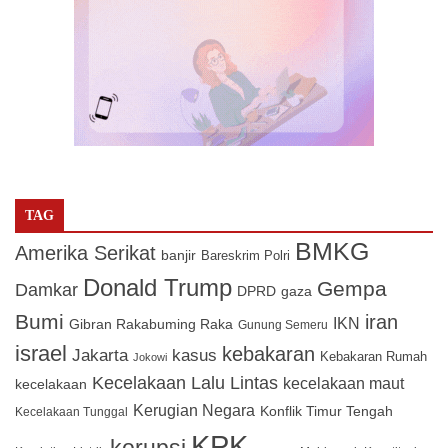
TAG
BMKG
Amerika Serikat
banjir
Bareskrim Polri
Donald Trump
Gempa
Damkar
DPRD
gaza
Bumi
iran
IKN
Gibran Rakabuming Raka
Gunung Semeru
israel
kebakaran
Jakarta
kasus
Kebakaran Rumah
Jokowi
Kecelakaan Lalu Lintas
kecelakaan maut
kecelakaan
Kerugian Negara
Konflik Timur Tengah
Kecelakaan Tunggal
KPK
korupsi