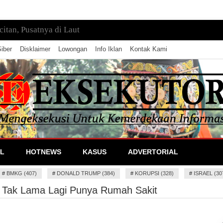
tan, Pusatnya di Laut
iber
Disklaimer
Lowongan
Info Iklan
Kontak Kami
lan Informasi
L
HOTNEWS
KASUS
ADVERTORIAL
#
BMKG (407)
#
DONALD TRUMP (384)
#
KORUPSI (328)
#
ISRAEL (30
Tak Lama Lagi Punya Rumah Sakit