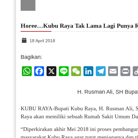
Horee…Kubu Raya Tak Lama Lagi Punya 
18 April 2018
Bagikan:
WhatsApp
Facebook
X
Line
WeChat
LinkedIn
Telegr
Emai
P
H. Rusman Ali, SH Bupa
KUBU RAYA-Bupati Kubu Raya, H. Rusman Ali, SH
Raya akan memiliki sebuah Rumah Sakit Umum Da
“Diperkirakan akhir Mei 2018 ini proses pembangun
masyarakat Kubu Raya agar turut menjaganya dan t