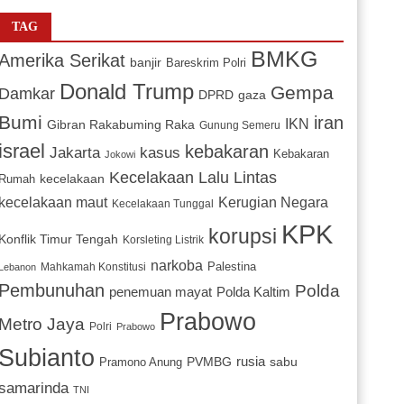
TAG
BMKG
Amerika Serikat
banjir
Bareskrim Polri
Donald Trump
Gempa
Damkar
DPRD
gaza
Bumi
iran
IKN
Gibran Rakabuming Raka
Gunung Semeru
israel
kebakaran
Jakarta
kasus
Kebakaran
Jokowi
Kecelakaan Lalu Lintas
kecelakaan
Rumah
Kerugian Negara
kecelakaan maut
Kecelakaan Tunggal
KPK
korupsi
Konflik Timur Tengah
Korsleting Listrik
narkoba
Mahkamah Konstitusi
Palestina
Lebanon
Pembunuhan
Polda
penemuan mayat
Polda Kaltim
Prabowo
Metro Jaya
Polri
Prabowo
Subianto
PVMBG
rusia
sabu
Pramono Anung
samarinda
TNI