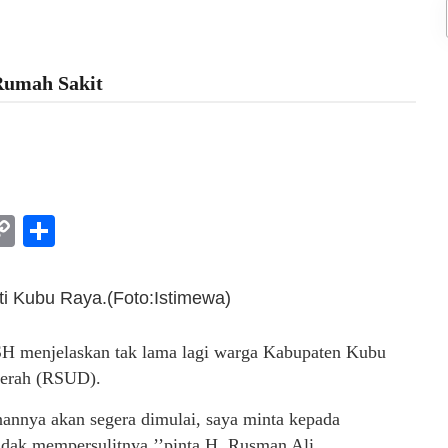
Rumah Sakit
am
l
rint
Copy
Share
Link
ti Kubu Raya.(Foto:Istimewa)
 menjelaskan tak lama lagi warga Kabupaten Kubu
erah (RSUD).
annya akan segera dimulai, saya minta kepada
idak mempersulitnya,’’pinta H. Rusman Ali.