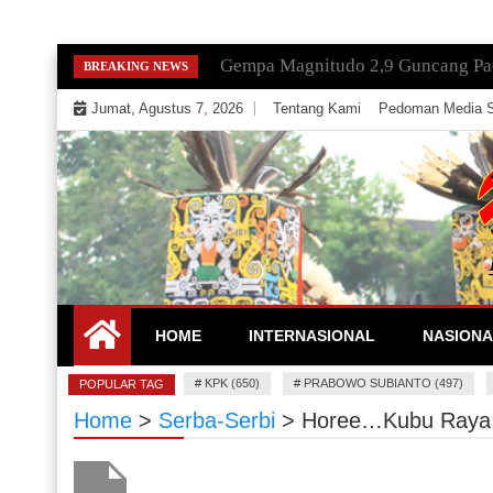
Skip
Gempa Magnitudo 2,9 Guncang Paci
BREAKING NEWS
to
Jumat, Agustus 7, 2026
Tentang Kami
Pedoman Media S
content
Mengeksekusi Berita Untuk Kemerdekaan dan Keadi
EKSEKUTOR
HOME
INTERNASIONAL
NASIONA
#
KPK (650)
#
PRABOWO SUBIANTO (497)
POPULAR TAG
Home
>
Serba-Serbi
>
Horee…Kubu Raya 