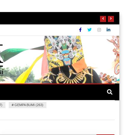
7)
#
GEMPA BUMI (263)