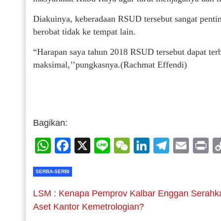
Diakuinya, keberadaan RSUD tersebut sangat pentin
berobat tidak ke tempat lain.
“Harapan saya tahun 2018 RSUD tersebut dapat ter
maksimal,’’pungkasnya.(Rachmat Effendi)
Bagikan:
WhatsApp
Facebook
X
Line
WeChat
LinkedIn
Telegr
Emai
P
SERBA-SERBI
LSM : Kenapa Pemprov Kalbar Enggan Serahk
Aset Kantor Kemetrologian?