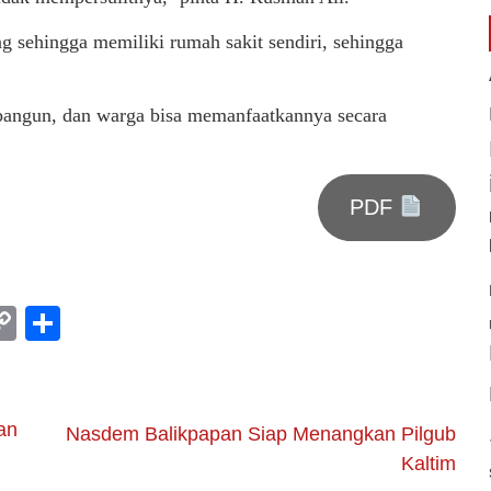
g sehingga memiliki rumah sakit sendiri, sehingga
bangun, dan warga bisa memanfaatkannya secara
PDF
am
l
rint
Copy
Share
Link
an
Nasdem Balikpapan Siap Menangkan Pilgub
Kaltim