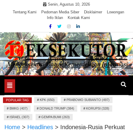
Skip
Senin, Agustus 10, 2026
to
Tentang Kami
Pedoman Media Siber
Disklaimer
Lowongan
Info Iklan
Kontak Kami
content
Mengeksekusi Berita Untuk Kemerdekaan dan Keadilan
EKSEKUTOR
Informasi
Toggle
navigation
#
KPK (650)
#
PRABOWO SUBIANTO (497)
POPULAR TAG
#
BMKG (407)
#
DONALD TRUMP (384)
#
KORUPSI (328)
#
ISRAEL (307)
#
GEMPA BUMI (263)
Home
>
Headlines
>
Indonesia-Rusia Perkuat