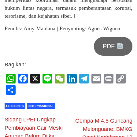
hukum lintas negara, termasuk pemberantasan korupsi,
terorisme, dan kejahatan siber. []
Penulis: Amy Maulana | Penyunting: Agnes Wiguna
PDF
Bagikan:
WhatsApp
Facebook
X
Line
WeChat
LinkedIn
Telegram
Email
Print
C
Li
Share
HEADLINES
INTERNASIONAL
Sidang LPEI Ungkap
Gempa M 4,5 Guncang
Pembiayaan Cair Meski
Melonguane, BMKG
Agunan Belum Diikat