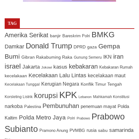
TAG
BMKG
Amerika Serikat
banjir
Bareskrim Polri
Donald Trump
Gempa
Damkar
DPRD
gaza
Bumi
iran
IKN
Gibran Rakabuming Raka
Gunung Semeru
israel
kebakaran
Jakarta
kasus
Kebakaran Rumah
Jokowi
Kecelakaan Lalu Lintas
kecelakaan maut
kecelakaan
Kerugian Negara
Konflik Timur Tengah
Kecelakaan Tunggal
KPK
korupsi
Korsleting Listrik
Mahkamah Konstitusi
Lebanon
Pembunuhan
narkoba
penemuan mayat
Polda
Palestina
Prabowo
Polda Metro Jaya
Kaltim
Polri
Prabowo
Subianto
samarinda
PVMBG
rusia
sabu
Pramono Anung