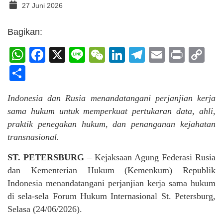
27 Juni 2026
Bagikan:
WhatsApp
Facebook
X
Line
WeChat
LinkedIn
Telegram
Email
Print
C
Li
Share
Indonesia dan Rusia menandatangani perjanjian kerja
sama hukum untuk memperkuat pertukaran data, ahli,
praktik penegakan hukum, dan penanganan kejahatan
transnasional.
ST. PETERSBURG
– Kejaksaan Agung Federasi Rusia
dan Kementerian Hukum (Kemenkum) Republik
Indonesia menandatangani perjanjian kerja sama hukum
di sela-sela Forum Hukum Internasional St. Petersburg,
Selasa (24/06/2026).