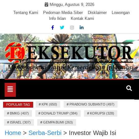
Skip
Minggu, Agustus 9, 2026
to
Tentang Kami
Pedoman Media Siber
Disklaimer
Lowongan
Info Iklan
Kontak Kami
content
Mengeksekusi Berita Untuk Kemerdekaan dan Keadilan
EKSEKUTOR
Informasi
Toggle
navigation
#
KPK (650)
#
PRABOWO SUBIANTO (497)
POPULAR TAG
#
BMKG (407)
#
DONALD TRUMP (384)
#
KORUPSI (328)
#
ISRAEL (307)
#
GEMPA BUMI (263)
Home
>
Serba-Serbi
>
Investor Wajib Isi