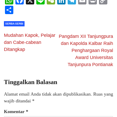
WhatsApp
Facebook
X
Line
WeChat
LinkedIn
Telegram
Email
Print
C
Li
Share
SERBA-SERBI
Mudahan Kapok, Pelajar
Pangdam XII Tanjungpura
dan Cabe-cabean
dan Kapolda Kalbar Raih
Ditangkap
Penghargaan Royal
Award Universitas
Tanjunpura Pontianak
Tinggalkan Balasan
Alamat email Anda tidak akan dipublikasikan.
Ruas yang
wajib ditandai
*
Komentar
*