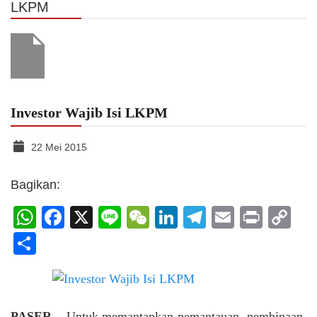
LKPM
Investor Wajib Isi LKPM
22 Mei 2015
Bagikan:
WhatsApp
Facebook
X
Line
WeChat
LinkedIn
Telegram
Email
Print
C
Li
Share
PASER
– Untuk memantapkan pemantauan, pembinaan,