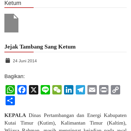
Ketum
Jejak Tambang Sang Ketum
24 Juni 2014
Bagikan:
WhatsApp
Facebook
X
Line
WeChat
LinkedIn
Telegram
Email
Print
C
Li
Share
KEPALA
Dinas Pertambangan dan Energi Kabupaten
Kutai Timur (Kutim), Kalimantan Timur (Kaltim),
Wijaya Rahman, masih mengingat kejadian pada awal