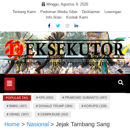
Skip
Minggu, Agustus 9, 2026
to
Tentang Kami
Pedoman Media Siber
Disklaimer
Lowongan
Info Iklan
Kontak Kami
content
Mengeksekusi Berita Untuk Kemerdekaan dan Keadilan
EKSEKUTOR
Informasi
Toggle
navigation
#
KPK (650)
#
PRABOWO SUBIANTO (497)
POPULAR TAG
#
BMKG (407)
#
DONALD TRUMP (384)
#
KORUPSI (328)
#
ISRAEL (307)
#
GEMPA BUMI (263)
Home
>
Nasional
>
Jejak Tambang Sang