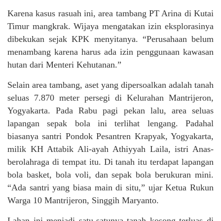
Karena kasus rasuah ini, area tambang PT Arina di Kutai
Timur mangkrak. Wijaya mengatakan izin eksplorasinya
dibekukan sejak KPK menyitanya. “Perusahaan belum
menambang karena harus ada izin penggunaan kawasan
hutan dari Menteri Kehutanan.”
Selain area tambang, aset yang dipersoalkan adalah tanah
seluas 7.870 meter persegi di Kelurahan Mantrijeron,
Yogyakarta. Pada Rabu pagi pekan lalu, area seluas
lapangan sepak bola ini terlihat lengang. Padahal
biasanya santri Pondok Pesantren Krapyak, Yogyakarta,
milik KH Attabik Ali-ayah Athiyyah Laila, istri Anas-
berolahraga di tempat itu. Di tanah itu terdapat lapangan
bola basket, bola voli, dan sepak bola berukuran mini.
“Ada santri yang biasa main di situ,” ujar Ketua Rukun
Warga 10 Mantrijeron, Singgih Maryanto.
Lahan ini menjadi satu-satunya tanah kosong terluas di