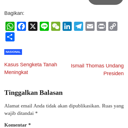
Bagikan:
WhatsApp
Facebook
X
Line
WeChat
LinkedIn
Telegram
Email
Print
C
Li
Share
NASIONAL
Kasus Sengketa Tanah
Ismail Thomas Undang
Meningkat
Presiden
Tinggalkan Balasan
Alamat email Anda tidak akan dipublikasikan.
Ruas yang
wajib ditandai
*
Komentar
*