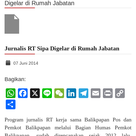
Digelar di Rumah Jabatan
Jurnalis RT Sipa Digelar di Rumah Jabatan
07 Juni 2014
Bagikan:
WhatsApp
Facebook
X
Line
WeChat
LinkedIn
Telegram
Email
Print
C
Li
Share
Program jurnalis RT kerja sama Balikpapan Pos dan
Pemkot Balikpapan melalui Bagian Humas Pemkot
Balikpapan, sudah direncanakan sejak 2012 lalu.