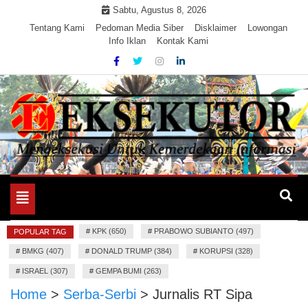
Skip
Sabtu, Agustus 8, 2026
to
Tentang Kami
Pedoman Media Siber
Disklaimer
Lowongan
Info Iklan
Kontak Kami
content
Mengeksekusi Berita Untuk Kemerdekaan dan Keadilan
EKSEKUTOR
Informasi
Toggle
navigation
#
KPK (650)
#
PRABOWO SUBIANTO (497)
POPULAR TAG
#
BMKG (407)
#
DONALD TRUMP (384)
#
KORUPSI (328)
#
ISRAEL (307)
#
GEMPA BUMI (263)
Home
>
Serba-Serbi
>
Jurnalis RT Sipa