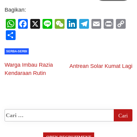
Bagikan:
WhatsApp
Facebook
X
Line
WeChat
LinkedIn
Telegram
Email
Print
C
Li
Share
SERBA-SERBI
Warga Imbau Razia
Antrean Solar Kumat Lagi
Kendaraan Rutin