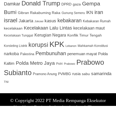
Donald Trump
Gempa
Damkar
DPRD
gaza
Bumi
iran
IKN
Gibran Rakabuming Raka
Gunung Semeru
israel
kebakaran
Jakarta
kasus
Kebakaran Rumah
Jokowi
Kecelakaan Lalu Lintas
kecelakaan maut
kecelakaan
Kerugian Negara
Konflik Timur Tengah
Kecelakaan Tunggal
KPK
korupsi
Korsleting Listrik
Mahkamah Konstitusi
Lebanon
Pembunuhan
narkoba
penemuan mayat
Polda
Palestina
Prabowo
Polda Metro Jaya
Kaltim
Polri
Prabowo
Subianto
samarinda
PVMBG
rusia
sabu
Pramono Anung
TNI
© Copyright 2022 PT Media Rempanga Eksekutor
Keadilan |
Design & develop by AmpleThemes