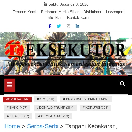
Skip
Sabtu, Agustus 8, 2026
to
Tentang Kami
Pedoman Media Siber
Disklaimer
Lowongan
Info Iklan
Kontak Kami
content
Mengeksekusi Berita Untuk Kemerdekaan dan Keadilan
EKSEKUTOR
Informasi
Toggle
navigation
#
KPK (650)
#
PRABOWO SUBIANTO (497)
POPULAR TAG
#
BMKG (407)
#
DONALD TRUMP (384)
#
KORUPSI (328)
#
ISRAEL (307)
#
GEMPA BUMI (263)
Home
>
Serba-Serbi
>
Tangani Kebakaran,