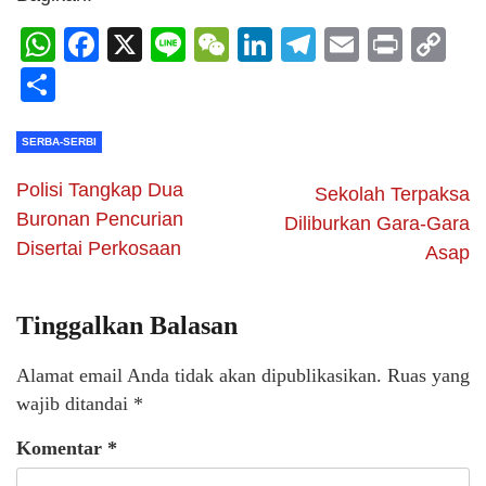
WhatsApp
Facebook
X
Line
WeChat
LinkedIn
Telegram
Email
Print
C
Li
Share
SERBA-SERBI
Polisi Tangkap Dua
Sekolah Terpaksa
Buronan Pencurian
Diliburkan Gara-Gara
Disertai Perkosaan
Asap
Tinggalkan Balasan
Alamat email Anda tidak akan dipublikasikan.
Ruas yang
wajib ditandai
*
Komentar
*