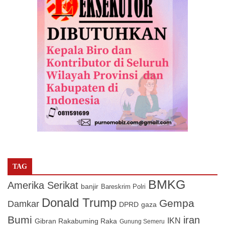
TAG
BMKG
Amerika Serikat
banjir
Bareskrim Polri
Donald Trump
Gempa
Damkar
DPRD
gaza
Bumi
iran
IKN
Gibran Rakabuming Raka
Gunung Semeru