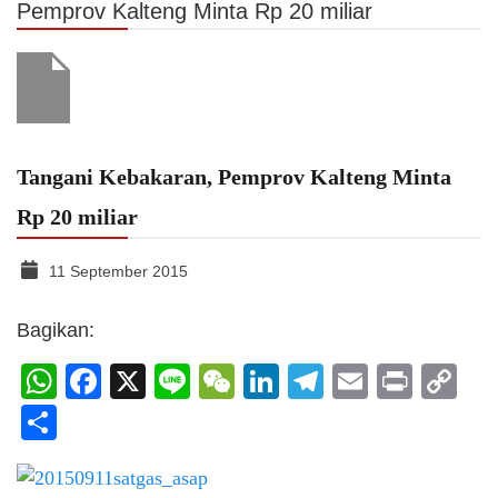
Pemprov Kalteng Minta Rp 20 miliar
Tangani Kebakaran, Pemprov Kalteng Minta
Rp 20 miliar
11 September 2015
Bagikan:
WhatsApp
Facebook
X
Line
WeChat
LinkedIn
Telegram
Email
Print
C
Li
Share