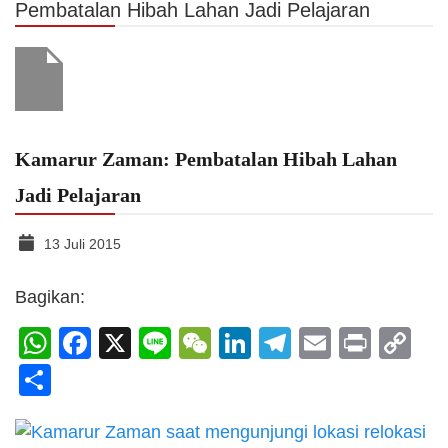
Pembatalan Hibah Lahan Jadi Pelajaran
Kamarur Zaman: Pembatalan Hibah Lahan
Jadi Pelajaran
13 Juli 2015
Bagikan:
WhatsApp
Facebook
X
Line
WeChat
LinkedIn
Telegram
Email
Print
C
Li
Share