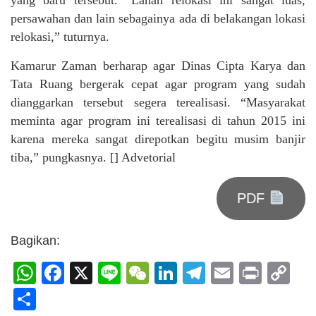
persawahan dan lain sebagainya ada di belakangan lokasi
relokasi,” tuturnya.
Kamarur Zaman berharap agar Dinas Cipta Karya dan
Tata Ruang bergerak cepat agar program yang sudah
dianggarkan tersebut segera terealisasi. “Masyarakat
meminta agar program ini terealisasi di tahun 2015 ini
karena mereka sangat direpotkan begitu musim banjir
tiba,” pungkasnya. [] Advetorial
PDF
Bagikan:
WhatsApp
Facebook
X
Line
WeChat
LinkedIn
Telegram
Email
Print
C
Li
Share