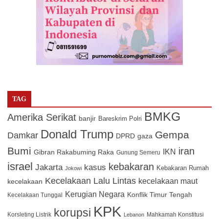
TAG
BMKG
Amerika Serikat
banjir
Bareskrim Polri
Donald Trump
Gempa
Damkar
DPRD
gaza
Bumi
iran
IKN
Gibran Rakabuming Raka
Gunung Semeru
israel
kebakaran
Jakarta
kasus
Kebakaran Rumah
Jokowi
Kecelakaan Lalu Lintas
kecelakaan maut
kecelakaan
Kerugian Negara
Konflik Timur Tengah
Kecelakaan Tunggal
KPK
korupsi
Korsleting Listrik
Mahkamah Konstitusi
Lebanon