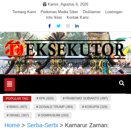
Skip
Kamis, Agustus 6, 2026
to
Tentang Kami
Pedoman Media Siber
Disklaimer
Lowongan
Info Iklan
Kontak Kami
content
Mengeksekusi Berita Untuk Kemerdekaan dan Keadilan
EKSEKUTOR
Informasi
Toggle
navigation
#
KPK (650)
#
PRABOWO SUBIANTO (497)
POPULAR TAG
#
BMKG (407)
#
DONALD TRUMP (384)
#
KORUPSI (328)
#
ISRAEL (307)
#
GEMPA BUMI (263)
Home
>
Serba-Serbi
>
Kamarur Zaman: