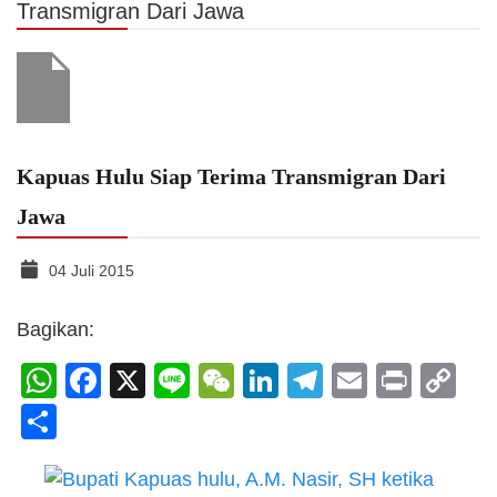
Transmigran Dari Jawa
Kapuas Hulu Siap Terima Transmigran Dari
Jawa
04 Juli 2015
Bagikan:
WhatsApp
Facebook
X
Line
WeChat
LinkedIn
Telegram
Email
Print
C
Li
Share