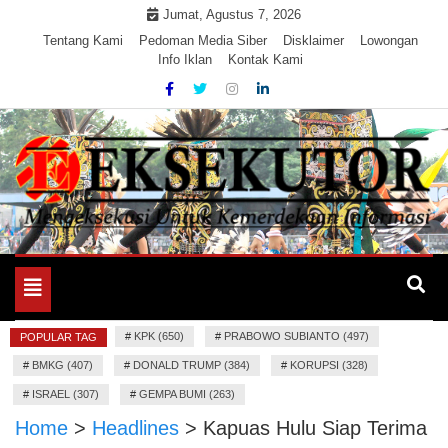
Skip
Jumat, Agustus 7, 2026
to
Tentang Kami
Pedoman Media Siber
Disklaimer
Lowongan
Info Iklan
Kontak Kami
content
Mengeksekusi Berita Untuk Kemerdekaan dan Keadilan
EKSEKUTOR
Informasi
Toggle
navigation
#
KPK (650)
#
PRABOWO SUBIANTO (497)
POPULAR TAG
#
BMKG (407)
#
DONALD TRUMP (384)
#
KORUPSI (328)
#
ISRAEL (307)
#
GEMPA BUMI (263)
Home
>
Headlines
>
Kapuas Hulu Siap Terima