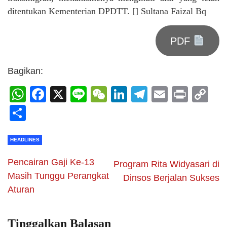
ditentukan Kementerian DPDTT. [] Sultana Faizal Bq
PDF
Bagikan:
WhatsApp
Facebook
X
Line
WeChat
LinkedIn
Telegram
Email
Print
C
Li
Share
HEADLINES
Pencairan Gaji Ke-13
Program Rita Widyasari di
Masih Tunggu Perangkat
Dinsos Berjalan Sukses
Aturan
Tinggalkan Balasan