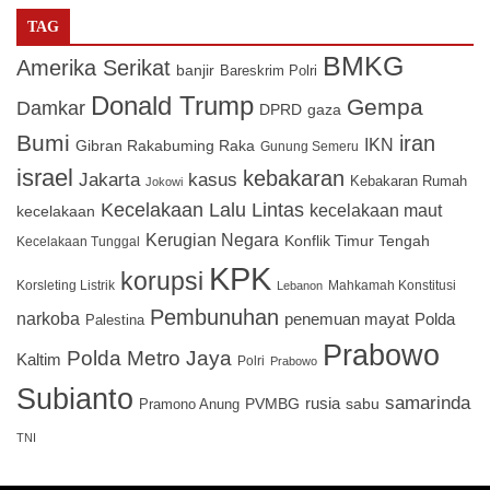
TAG
BMKG
Amerika Serikat
banjir
Bareskrim Polri
Donald Trump
Gempa
Damkar
DPRD
gaza
Bumi
iran
IKN
Gibran Rakabuming Raka
Gunung Semeru
israel
kebakaran
Jakarta
kasus
Kebakaran Rumah
Jokowi
Kecelakaan Lalu Lintas
kecelakaan maut
kecelakaan
Kerugian Negara
Konflik Timur Tengah
Kecelakaan Tunggal
KPK
korupsi
Korsleting Listrik
Mahkamah Konstitusi
Lebanon
Pembunuhan
narkoba
penemuan mayat
Polda
Palestina
Prabowo
Polda Metro Jaya
Kaltim
Polri
Prabowo
Subianto
samarinda
PVMBG
rusia
sabu
Pramono Anung
TNI