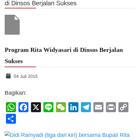
di Dinsos Berjalan Sukses
Program Rita Widyasari di Dinsos Berjalan
Sukses
04 Juli 2015
Bagikan:
WhatsApp
Facebook
X
Line
WeChat
LinkedIn
Telegram
Email
Print
C
Li
Share