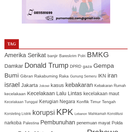
TAG
BMKG
Amerika Serikat
banjir
Bareskrim Polri
Donald Trump
Gempa
Damkar
DPRD
gaza
Bumi
iran
IKN
Gibran Rakabuming Raka
Gunung Semeru
israel
kebakaran
Jakarta
kasus
Kebakaran Rumah
Jokowi
Kecelakaan Lalu Lintas
kecelakaan maut
kecelakaan
Kerugian Negara
Konflik Timur Tengah
Kecelakaan Tunggal
KPK
korupsi
Korsleting Listrik
Mahkamah Konstitusi
Lebanon
Pembunuhan
narkoba
penemuan mayat
Polda
Palestina