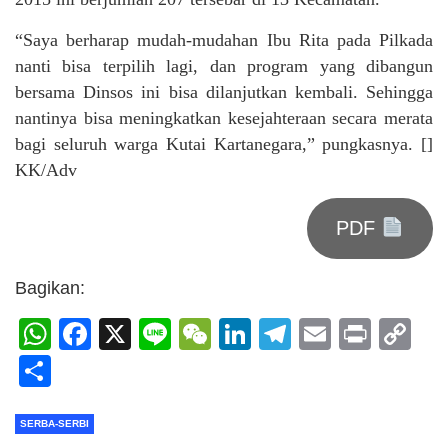
“Saya berharap mudah-mudahan Ibu Rita pada Pilkada
nanti bisa terpilih lagi, dan program yang dibangun
bersama Dinsos ini bisa dilanjutkan kembali. Sehingga
nantinya bisa meningkatkan kesejahteraan secara merata
bagi seluruh warga Kutai Kartanegara,” pungkasnya. []
KK/Adv
PDF
Bagikan:
WhatsApp
Facebook
X
Line
WeChat
LinkedIn
Telegram
Email
Print
C
Li
Share
SERBA-SERBI