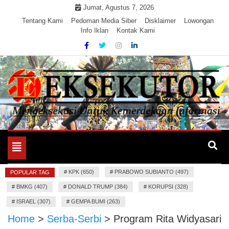
Skip
Jumat, Agustus 7, 2026
to
Tentang Kami
Pedoman Media Siber
Disklaimer
Lowongan
Info Iklan
Kontak Kami
content
Mengeksekusi Berita Untuk Kemerdekaan dan Keadilan
EKSEKUTOR
Informasi
Toggle
navigation
#
KPK (650)
#
PRABOWO SUBIANTO (497)
POPULAR TAG
#
BMKG (407)
#
DONALD TRUMP (384)
#
KORUPSI (328)
#
ISRAEL (307)
#
GEMPA BUMI (263)
Home
>
Serba-Serbi
>
Program Rita Widyasari