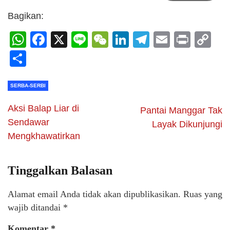
Bagikan:
WhatsApp
Facebook
X
Line
WeChat
LinkedIn
Telegram
Email
Print
C
Li
Share
SERBA-SERBI
Aksi Balap Liar di
Pantai Manggar Tak
Sendawar
Layak Dikunjungi
Mengkhawatirkan
Tinggalkan Balasan
Alamat email Anda tidak akan dipublikasikan.
Ruas yang
wajib ditandai
*
Komentar
*