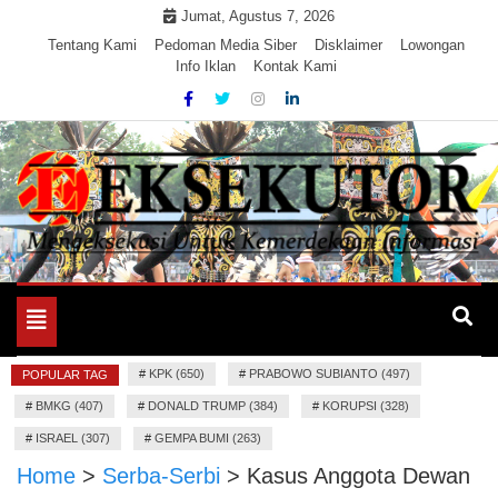
Skip
Jumat, Agustus 7, 2026
to
Tentang Kami
Pedoman Media Siber
Disklaimer
Lowongan
Info Iklan
Kontak Kami
content
Mengeksekusi Berita Untuk Kemerdekaan dan Keadilan
EKSEKUTOR
Informasi
Toggle
navigation
#
KPK (650)
#
PRABOWO SUBIANTO (497)
POPULAR TAG
#
BMKG (407)
#
DONALD TRUMP (384)
#
KORUPSI (328)
#
ISRAEL (307)
#
GEMPA BUMI (263)
Home
>
Serba-Serbi
>
Kasus Anggota Dewan