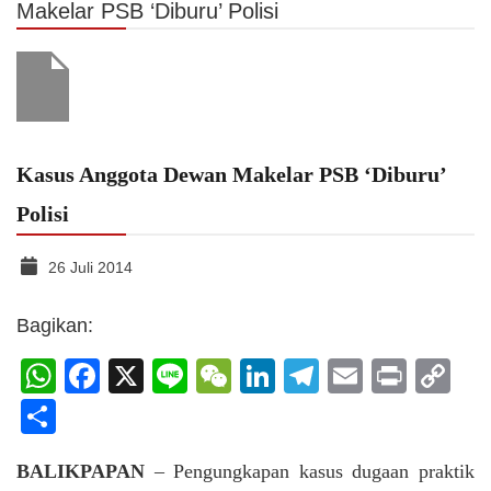
Makelar PSB ‘Diburu’ Polisi
Kasus Anggota Dewan Makelar PSB ‘Diburu’
Polisi
26 Juli 2014
Bagikan:
WhatsApp
Facebook
X
Line
WeChat
LinkedIn
Telegram
Email
Print
C
Li
Share
BALIKPAPAN
– Pengungkapan kasus dugaan praktik