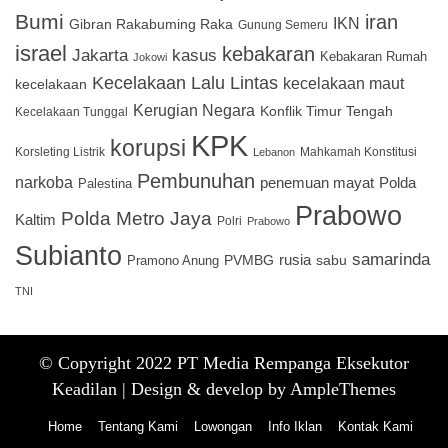
Bumi
iran
IKN
Gibran Rakabuming Raka
Gunung Semeru
israel
kebakaran
Jakarta
kasus
Kebakaran Rumah
Jokowi
Kecelakaan Lalu Lintas
kecelakaan maut
kecelakaan
Kerugian Negara
Konflik Timur Tengah
Kecelakaan Tunggal
KPK
korupsi
Korsleting Listrik
Mahkamah Konstitusi
Lebanon
Pembunuhan
narkoba
penemuan mayat
Polda
Palestina
Prabowo
Polda Metro Jaya
Kaltim
Polri
Prabowo
Subianto
samarinda
PVMBG
rusia
sabu
Pramono Anung
TNI
© Copyright 2022 PT Media Rempanga Eksekutor
Keadilan |
Design & develop by AmpleThemes
Home
Tentang Kami
Lowongan
Info Iklan
Kontak Kami