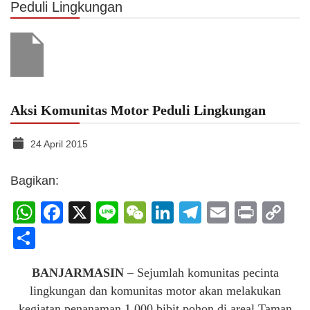
Peduli Lingkungan
Aksi Komunitas Motor Peduli Lingkungan
24 April 2015
Bagikan:
WhatsApp
Facebook
X
Line
WeChat
LinkedIn
Telegram
Email
Print
C
Li
Share
BANJARMASIN
– Sejumlah komunitas pecinta
lingkungan dan komunitas motor akan melakukan
kegiatan penanaman 1.000 bibit pohon di areal Taman