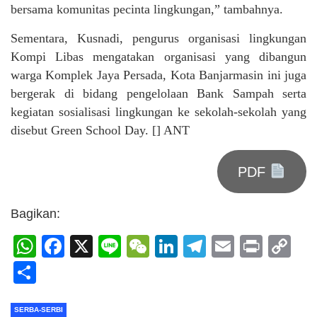
bersama komunitas pecinta lingkungan,” tambahnya.
Sementara, Kusnadi, pengurus organisasi lingkungan
Kompi Libas mengatakan organisasi yang dibangun
warga Komplek Jaya Persada, Kota Banjarmasin ini juga
bergerak di bidang pengelolaan Bank Sampah serta
kegiatan sosialisasi lingkungan ke sekolah-sekolah yang
disebut Green School Day. [] ANT
PDF
Bagikan:
WhatsApp
Facebook
X
Line
WeChat
LinkedIn
Telegram
Email
Print
C
Li
Share
SERBA-SERBI