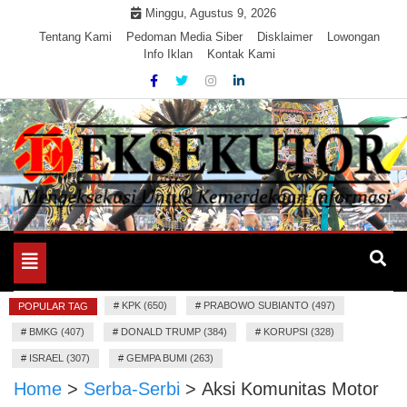
Skip
Minggu, Agustus 9, 2026
to
Tentang Kami
Pedoman Media Siber
Disklaimer
Lowongan
Info Iklan
Kontak Kami
content
Mengeksekusi Berita Untuk Kemerdekaan dan Keadilan
EKSEKUTOR
Informasi
Toggle
navigation
#
KPK (650)
#
PRABOWO SUBIANTO (497)
POPULAR TAG
#
BMKG (407)
#
DONALD TRUMP (384)
#
KORUPSI (328)
#
ISRAEL (307)
#
GEMPA BUMI (263)
Home
>
Serba-Serbi
>
Aksi Komunitas Motor