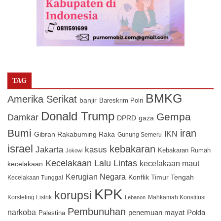
TAG
BMKG
Amerika Serikat
banjir
Bareskrim Polri
Donald Trump
Gempa
Damkar
DPRD
gaza
Bumi
iran
IKN
Gibran Rakabuming Raka
Gunung Semeru
israel
kebakaran
Jakarta
kasus
Kebakaran Rumah
Jokowi
Kecelakaan Lalu Lintas
kecelakaan maut
kecelakaan
Kerugian Negara
Konflik Timur Tengah
Kecelakaan Tunggal
KPK
korupsi
Korsleting Listrik
Mahkamah Konstitusi
Lebanon
Pembunuhan
narkoba
penemuan mayat
Polda
Palestina