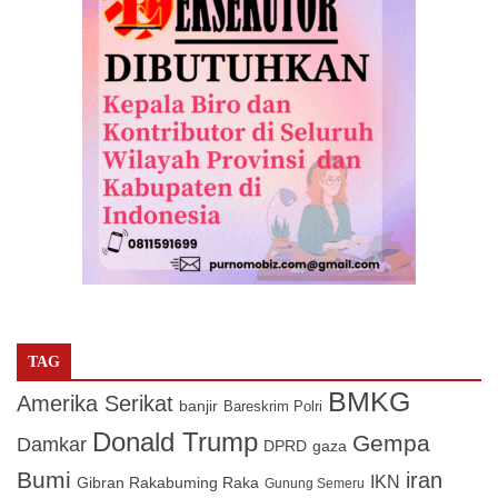
TAG
BMKG
Amerika Serikat
banjir
Bareskrim Polri
Donald Trump
Gempa
Damkar
DPRD
gaza
Bumi
iran
IKN
Gibran Rakabuming Raka
Gunung Semeru