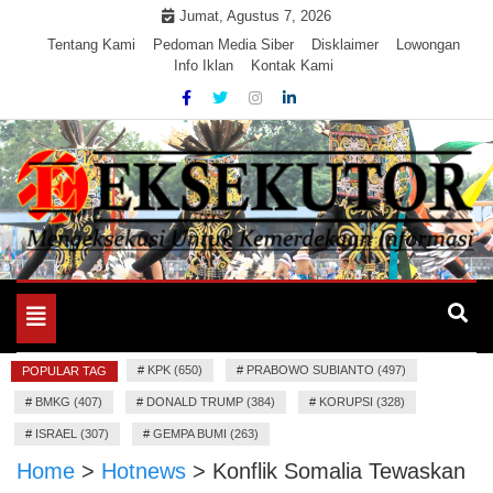
Skip
Jumat, Agustus 7, 2026
to
Tentang Kami
Pedoman Media Siber
Disklaimer
Lowongan
Info Iklan
Kontak Kami
content
Mengeksekusi Berita Untuk Kemerdekaan dan Keadilan
EKSEKUTOR
Informasi
Toggle
navigation
#
KPK (650)
#
PRABOWO SUBIANTO (497)
POPULAR TAG
#
BMKG (407)
#
DONALD TRUMP (384)
#
KORUPSI (328)
#
ISRAEL (307)
#
GEMPA BUMI (263)
Home
>
Hotnews
>
Konflik Somalia Tewaskan