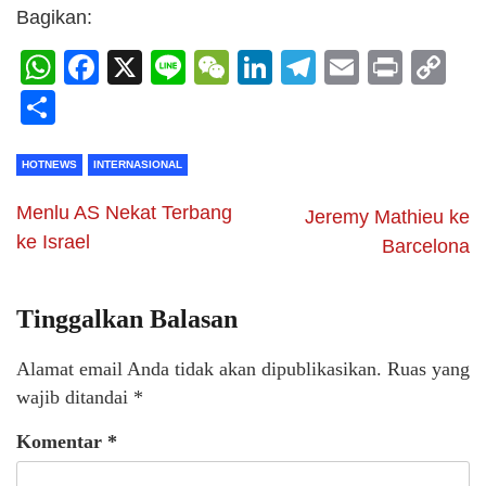
Bagikan:
WhatsApp
Facebook
X
Line
WeChat
LinkedIn
Telegram
Email
Print
C
Li
Share
HOTNEWS
INTERNASIONAL
Menlu AS Nekat Terbang
Jeremy Mathieu ke
ke Israel
Barcelona
Tinggalkan Balasan
Alamat email Anda tidak akan dipublikasikan.
Ruas yang
wajib ditandai
*
Komentar
*