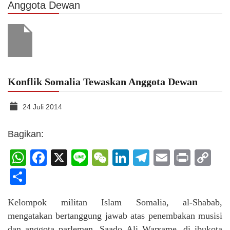
Anggota Dewan
Konflik Somalia Tewaskan Anggota Dewan
24 Juli 2014
Bagikan:
WhatsApp
Facebook
X
Line
WeChat
LinkedIn
Telegram
Email
Print
C
Li
Share
Kelompok militan Islam Somalia, al-Shabab,
mengatakan bertanggung jawab atas penembakan musisi
dan anggota parlemen, Saado Ali Warsame, di ibukota