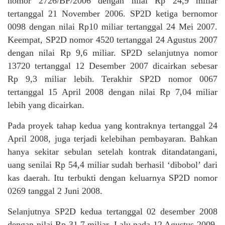
nomor 2726/BP/2006 dengan nilai Rp 24,9 miliar
tertanggal 21 November 2006. SP2D ketiga bernomor
0098 dengan nilai Rp10 miliar tertanggal 24 Mei 2007.
Keempat, SP2D nomor 4520 tertanggal 24 Agustus 2007
dengan nilai Rp 9,6 miliar. SP2D selanjutnya nomor
13720 tertanggal 12 Desember 2007 dicairkan sebesar
Rp 9,3 miliar lebih. Terakhir SP2D nomor 0067
tertanggal 15 April 2008 dengan nilai Rp 7,04 miliar
lebih yang dicairkan.
Pada proyek tahap kedua yang kontraknya tertanggal 24
April 2008, juga terjadi kelebihan pembayaran. Bahkan
hanya sekitar sebulan setelah kontrak ditandatangani,
uang senilai Rp 54,4 miliar sudah berhasil ‘dibobol’ dari
kas daerah. Itu terbukti dengan keluarnya SP2D nomor
0269 tanggal 2 Juni 2008.
Selanjutnya SP2D kedua tertanggal 02 desember 2008
dengan nilai Rp 31,7 miliar. Lalu pada 12 Agustus 2009,