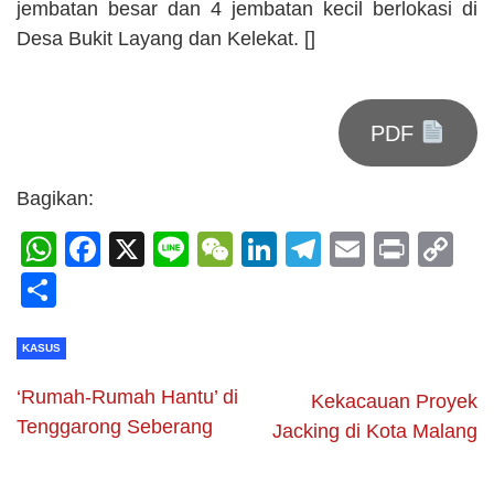
jembatan besar dan 4 jembatan kecil berlokasi di
Desa Bukit Layang dan Kelekat. []
PDF
Bagikan:
WhatsApp
Facebook
X
Line
WeChat
LinkedIn
Telegram
Email
Print
C
Li
Share
KASUS
‘Rumah-Rumah Hantu’ di
Kekacauan Proyek
Tenggarong Seberang
Jacking di Kota Malang