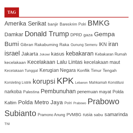
TAG
BMKG
Amerika Serikat
banjir
Bareskrim Polri
Donald Trump
Gempa
Damkar
DPRD
gaza
Bumi
iran
IKN
Gibran Rakabuming Raka
Gunung Semeru
israel
kebakaran
Jakarta
kasus
Kebakaran Rumah
Jokowi
Kecelakaan Lalu Lintas
kecelakaan maut
kecelakaan
Kerugian Negara
Konflik Timur Tengah
Kecelakaan Tunggal
KPK
korupsi
Korsleting Listrik
Mahkamah Konstitusi
Lebanon
Pembunuhan
narkoba
penemuan mayat
Polda
Palestina
Prabowo
Polda Metro Jaya
Kaltim
Polri
Prabowo
Subianto
samarinda
PVMBG
rusia
sabu
Pramono Anung
TNI