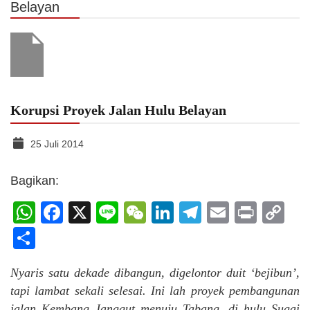
Belayan
Korupsi Proyek Jalan Hulu Belayan
25 Juli 2014
Bagikan:
WhatsApp
Facebook
X
Line
WeChat
LinkedIn
Telegram
Email
Print
C
Li
Share
Nyaris satu dekade dibangun, digelontor duit ‘bejibun’,
tapi lambat sekali selesai. Ini lah proyek pembangunan
jalan Kembang Janggut menuju Tabang, di hulu Sugai