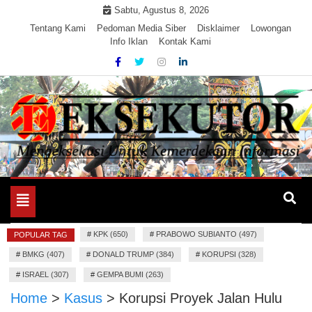
Skip
Sabtu, Agustus 8, 2026
to
Tentang Kami
Pedoman Media Siber
Disklaimer
Lowongan
Info Iklan
Kontak Kami
content
Mengeksekusi Berita Untuk Kemerdekaan dan Keadilan
EKSEKUTOR
Informasi
Toggle
navigation
#
KPK (650)
#
PRABOWO SUBIANTO (497)
POPULAR TAG
#
BMKG (407)
#
DONALD TRUMP (384)
#
KORUPSI (328)
#
ISRAEL (307)
#
GEMPA BUMI (263)
Home
>
Kasus
>
Korupsi Proyek Jalan Hulu