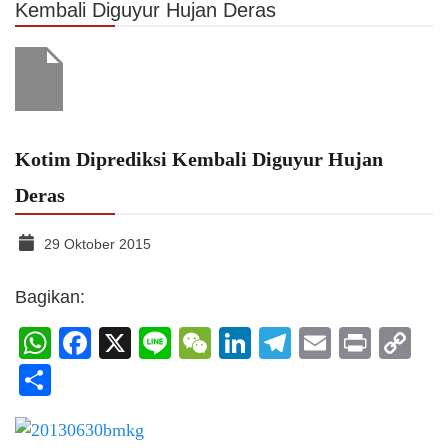
Kembali Diguyur Hujan Deras
Kotim Diprediksi Kembali Diguyur Hujan
Deras
29 Oktober 2015
Bagikan:
WhatsApp
Facebook
X
Line
WeChat
LinkedIn
Telegram
Email
Print
C
Li
Share