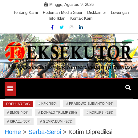
Skip
Minggu, Agustus 9, 2026
to
Tentang Kami
Pedoman Media Siber
Disklaimer
Lowongan
Info Iklan
Kontak Kami
content
Mengeksekusi Berita Untuk Kemerdekaan dan Keadilan
EKSEKUTOR
Informasi
Toggle
navigation
#
KPK (650)
#
PRABOWO SUBIANTO (497)
POPULAR TAG
#
BMKG (407)
#
DONALD TRUMP (384)
#
KORUPSI (328)
#
ISRAEL (307)
#
GEMPA BUMI (263)
Home
>
Serba-Serbi
>
Kotim Diprediksi