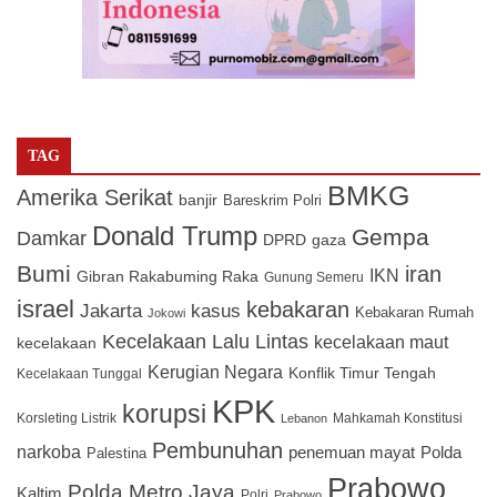
TAG
BMKG
Amerika Serikat
banjir
Bareskrim Polri
Donald Trump
Gempa
Damkar
DPRD
gaza
Bumi
iran
IKN
Gibran Rakabuming Raka
Gunung Semeru
israel
kebakaran
Jakarta
kasus
Kebakaran Rumah
Jokowi
Kecelakaan Lalu Lintas
kecelakaan maut
kecelakaan
Kerugian Negara
Konflik Timur Tengah
Kecelakaan Tunggal
KPK
korupsi
Korsleting Listrik
Mahkamah Konstitusi
Lebanon
Pembunuhan
narkoba
penemuan mayat
Polda
Palestina
Prabowo
Polda Metro Jaya
Kaltim
Polri
Prabowo