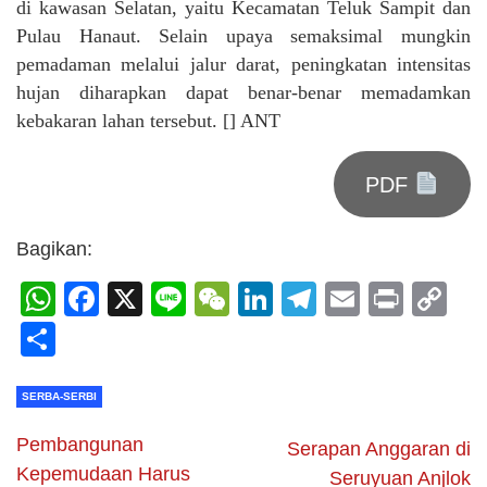
di kawasan Selatan, yaitu Kecamatan Teluk Sampit dan
Pulau Hanaut. Selain upaya semaksimal mungkin
pemadaman melalui jalur darat, peningkatan intensitas
hujan diharapkan dapat benar-benar memadamkan
kebakaran lahan tersebut. [] ANT
PDF
Bagikan:
WhatsApp
Facebook
X
Line
WeChat
LinkedIn
Telegram
Email
Print
C
Li
Share
SERBA-SERBI
Pembangunan
Serapan Anggaran di
Kepemudaan Harus
Seruyuan Anjlok