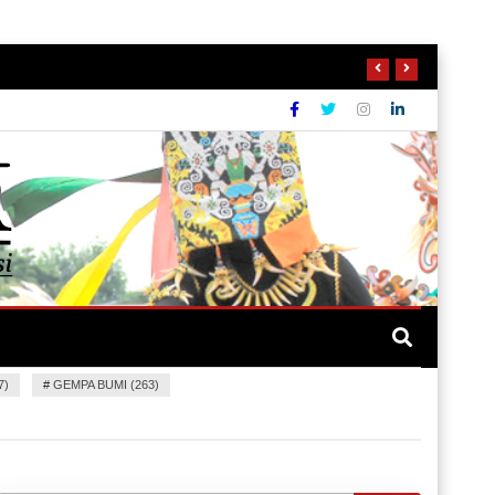
7)
#
GEMPA BUMI (263)