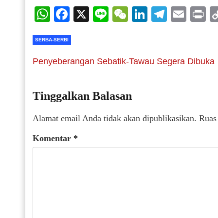
WhatsApp
Facebook
X
Line
WeChat
LinkedIn
Telegr
Emai
P
SERBA-SERBI
Penyeberangan Sebatik-Tawau Segera Dibuka
Tinggalkan Balasan
Alamat email Anda tidak akan dipublikasikan.
Ruas
Komentar
*