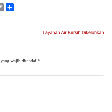
am
l
rint
Copy
Share
Link
Layanan Air Bersih Dikeluhkan
 yang wajib ditandai
*