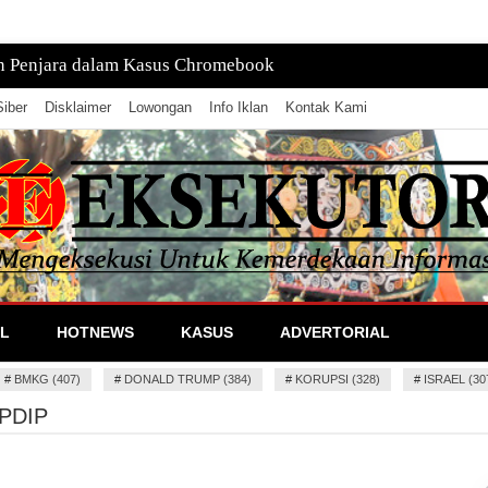
n Penjara dalam Kasus Chromebook
iber
Disklaimer
Lowongan
Info Iklan
Kontak Kami
lan Informasi
L
HOTNEWS
KASUS
ADVERTORIAL
#
BMKG (407)
#
DONALD TRUMP (384)
#
KORUPSI (328)
#
ISRAEL (30
 PDIP