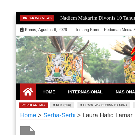
Skip
Nadiem Makarim Divonis 10 Tahu
BREAKING NEWS
to
Kamis, Agustus 6, 2026
Tentang Kami
Pedoman Media S
content
Mengeksekusi Berita Untuk Kemerdekaan dan Keadi
EKSEKUTOR
HOME
INTERNASIONAL
NASIONA
#
KPK (650)
#
PRABOWO SUBIANTO (497)
POPULAR TAG
Home
>
Serba-Serbi
>
Laura Hafid Lamar