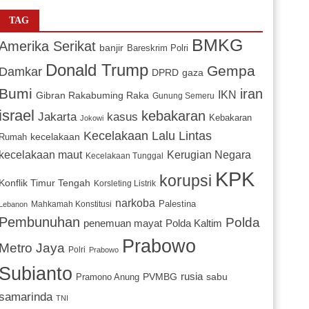
TAG
BMKG
Amerika Serikat
banjir
Bareskrim Polri
Donald Trump
Gempa
Damkar
DPRD
gaza
Bumi
iran
IKN
Gibran Rakabuming Raka
Gunung Semeru
israel
kebakaran
Jakarta
kasus
Kebakaran
Jokowi
Kecelakaan Lalu Lintas
kecelakaan
Rumah
Kerugian Negara
kecelakaan maut
Kecelakaan Tunggal
KPK
korupsi
Konflik Timur Tengah
Korsleting Listrik
narkoba
Mahkamah Konstitusi
Palestina
Lebanon
Pembunuhan
Polda
penemuan mayat
Polda Kaltim
Prabowo
Metro Jaya
Polri
Prabowo
Subianto
PVMBG
rusia
sabu
Pramono Anung
samarinda
TNI