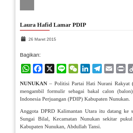
Laura Hafid Lamar PDIP
26 Maret 2015
Bagikan:
WhatsApp
Facebook
X
Line
WeChat
LinkedIn
Telegr
Emai
P
NUNUKAN
– Politisi Partai Hati Nurani Rakyat
mengambil formulir sebagai bakal calon (balon
Indonesia Perjuangan (PDIP) Kabupaten Nunukan.
Anggota DPRD Kalimantan Utara itu datang ke se
Sungai Bilal, Kecamatan Nunukan sekitar puku
Kabupaten Nunukan, Abdullah Tansi.