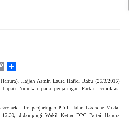
am
l
rint
Copy
Share
Link
 (Hanura), Hajjah Asmin Laura Hafid, Rabu (25/3/2015)
) bupati Nunukan pada penjaringan Partai Demokrasi
kretariat tim penjaringan PDIP, Jalan Iskandar Muda,
l 12.30, didampingi Wakil Ketua DPC Partai Hanura