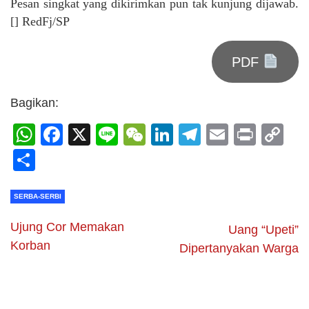
Pesan singkat yang dikirimkan pun tak kunjung dijawab.
[] RedFj/SP
PDF
Bagikan:
WhatsApp
Facebook
X
Line
WeChat
LinkedIn
Telegram
Email
Print
C
Li
Share
SERBA-SERBI
Ujung Cor Memakan
Uang “Upeti”
Korban
Dipertanyakan Warga