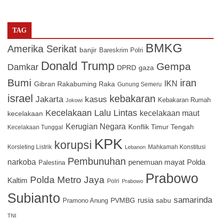
TAG
BMKG
Amerika Serikat
banjir
Bareskrim Polri
Donald Trump
Gempa
Damkar
DPRD
gaza
Bumi
iran
IKN
Gibran Rakabuming Raka
Gunung Semeru
israel
kebakaran
Jakarta
kasus
Kebakaran Rumah
Jokowi
Kecelakaan Lalu Lintas
kecelakaan maut
kecelakaan
Kerugian Negara
Konflik Timur Tengah
Kecelakaan Tunggal
KPK
korupsi
Korsleting Listrik
Mahkamah Konstitusi
Lebanon
Pembunuhan
narkoba
penemuan mayat
Polda
Palestina
Prabowo
Polda Metro Jaya
Kaltim
Polri
Prabowo
Subianto
samarinda
PVMBG
rusia
sabu
Pramono Anung
TNI