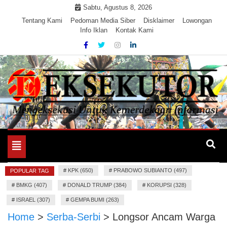
Skip
Sabtu, Agustus 8, 2026
to
Tentang Kami
Pedoman Media Siber
Disklaimer
Lowongan
Info Iklan
Kontak Kami
content
Mengeksekusi Berita Untuk Kemerdekaan dan Keadilan
EKSEKUTOR
Informasi
Toggle
navigation
#
KPK (650)
#
PRABOWO SUBIANTO (497)
POPULAR TAG
#
BMKG (407)
#
DONALD TRUMP (384)
#
KORUPSI (328)
#
ISRAEL (307)
#
GEMPA BUMI (263)
Home
>
Serba-Serbi
>
Longsor Ancam Warga