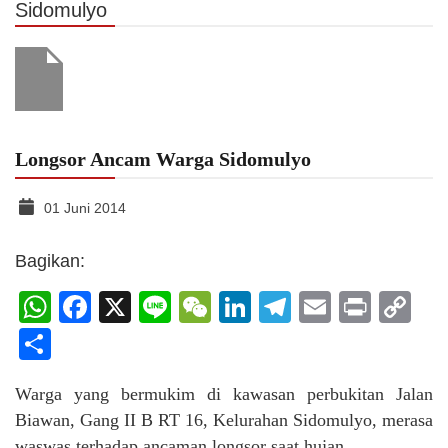
Sidomulyo
Longsor Ancam Warga Sidomulyo
01 Juni 2014
Bagikan:
WhatsApp
Facebook
X
Line
WeChat
LinkedIn
Telegram
Email
Print
C
Li
Share
Warga yang bermukim di kawasan perbukitan Jalan
Biawan, Gang II B RT 16, Kelurahan Sidomulyo, merasa
waswas terhadap ancaman longsor saat hujan.