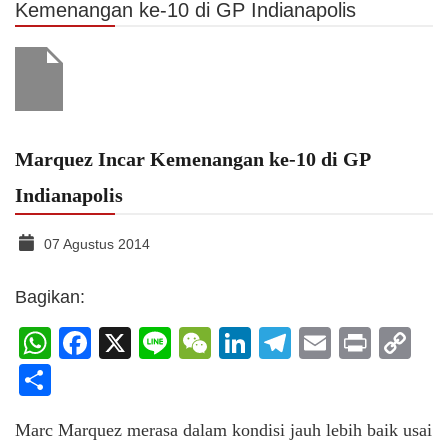
Kemenangan ke-10 di GP Indianapolis
Marquez Incar Kemenangan ke-10 di GP
Indianapolis
07 Agustus 2014
Bagikan:
WhatsApp
Facebook
X
Line
WeChat
LinkedIn
Telegram
Email
Print
C
Li
Share
Marc Marquez merasa dalam kondisi jauh lebih baik usai