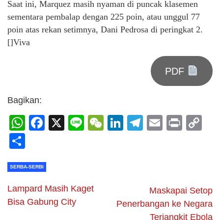
Saat ini, Marquez masih nyaman di puncak klasemen
sementara pembalap dengan 225 poin, atau unggul 77
poin atas rekan setimnya, Dani Pedrosa di peringkat 2.
[]Viva
PDF
Bagikan:
WhatsApp
Facebook
X
Line
WeChat
LinkedIn
Telegram
Email
Print
C
Li
Share
SERBA-SERBI
Lampard Masih Kaget
Maskapai Setop
Bisa Gabung City
Penerbangan ke Negara
Terjangkit Ebola