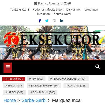
Skip
Kamis, Agustus 6, 2026
to
Tentang Kami
Pedoman Media Siber
Disklaimer
Lowongan
Info Iklan
Kontak Kami
content
Mengeksekusi Berita Untuk Kemerdekaan dan Keadilan
EKSEKUTOR
Informasi
Toggle
navigation
#
KPK (650)
#
PRABOWO SUBIANTO (497)
POPULAR TAG
#
BMKG (407)
#
DONALD TRUMP (384)
#
KORUPSI (328)
#
ISRAEL (307)
#
GEMPA BUMI (263)
Home
>
Serba-Serbi
>
Marquez Incar