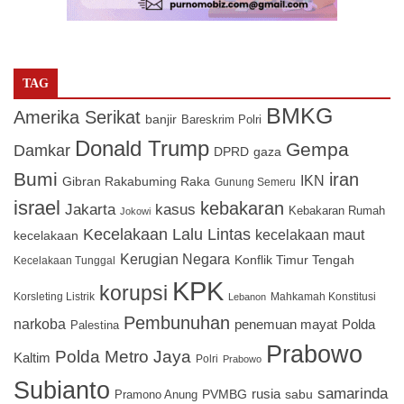
TAG
BMKG
Amerika Serikat
banjir
Bareskrim Polri
Donald Trump
Gempa
Damkar
DPRD
gaza
Bumi
iran
IKN
Gibran Rakabuming Raka
Gunung Semeru
israel
kebakaran
Jakarta
kasus
Kebakaran Rumah
Jokowi
Kecelakaan Lalu Lintas
kecelakaan maut
kecelakaan
Kerugian Negara
Konflik Timur Tengah
Kecelakaan Tunggal
KPK
korupsi
Korsleting Listrik
Mahkamah Konstitusi
Lebanon
Pembunuhan
narkoba
penemuan mayat
Polda
Palestina
Prabowo
Polda Metro Jaya
Kaltim
Polri
Prabowo
Subianto
samarinda
PVMBG
rusia
sabu
Pramono Anung