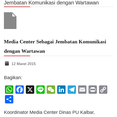
Jembatan Komunikasi dengan Wartawan
Media Center Sebagai Jembatan Komunikasi
dengan Wartawan
12 Maret 2015
Bagikan:
WhatsApp
Facebook
X
Line
WeChat
LinkedIn
Telegram
Email
Print
C
Li
Share
Koordinator Media Center Dinas PU Kalbar,