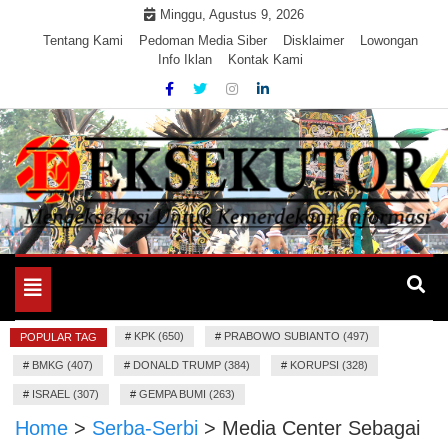
Skip
Minggu, Agustus 9, 2026
to
Tentang Kami
Pedoman Media Siber
Disklaimer
Lowongan
Info Iklan
Kontak Kami
content
Mengeksekusi Berita Untuk Kemerdekaan dan Keadilan
EKSEKUTOR
Informasi
Toggle
navigation
#
KPK (650)
#
PRABOWO SUBIANTO (497)
POPULAR TAG
#
BMKG (407)
#
DONALD TRUMP (384)
#
KORUPSI (328)
#
ISRAEL (307)
#
GEMPA BUMI (263)
Home
>
Serba-Serbi
>
Media Center Sebagai