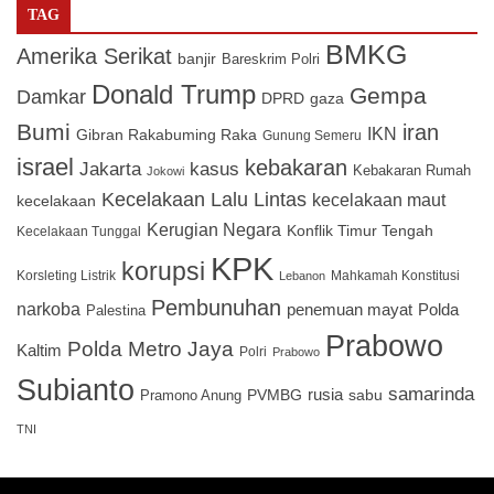
TAG
BMKG
Amerika Serikat
banjir
Bareskrim Polri
Donald Trump
Gempa
Damkar
DPRD
gaza
Bumi
iran
IKN
Gibran Rakabuming Raka
Gunung Semeru
israel
kebakaran
Jakarta
kasus
Kebakaran Rumah
Jokowi
Kecelakaan Lalu Lintas
kecelakaan maut
kecelakaan
Kerugian Negara
Konflik Timur Tengah
Kecelakaan Tunggal
KPK
korupsi
Korsleting Listrik
Mahkamah Konstitusi
Lebanon
Pembunuhan
narkoba
penemuan mayat
Polda
Palestina
Prabowo
Polda Metro Jaya
Kaltim
Polri
Prabowo
Subianto
samarinda
PVMBG
rusia
sabu
Pramono Anung
TNI