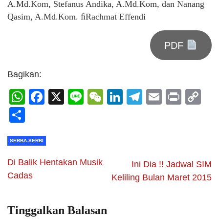
A.Md.Kom, Stefanus Andika, A.Md.Kom, dan Nanang
Qasim, A.Md.Kom. ﬁRachmat Effendi
PDF
Bagikan:
WhatsApp
Facebook
X
Line
WeChat
LinkedIn
Telegram
Email
Print
C
Li
Share
SERBA-SERBI
Di Balik Hentakan Musik
Ini Dia !! Jadwal SIM
Cadas
Keliling Bulan Maret 2015
Tinggalkan Balasan