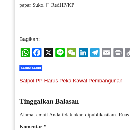
papar Suko. [] RedHP/KP
Bagikan:
WhatsApp
Facebook
X
Line
WeChat
LinkedIn
Telegr
Emai
P
SERBA-SERBI
Satpol PP Harus Peka Kawal Pembangunan
Tinggalkan Balasan
Alamat email Anda tidak akan dipublikasikan.
Ruas
Komentar
*