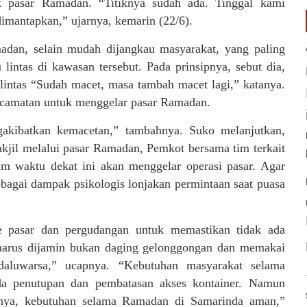
uk pasar Ramadan. “Titiknya sudah ada. Tinggal kami
dimantapkan,” ujarnya, kemarin (22/6).
adan, selain mudah dijangkau masyarakat, yang paling
lintas di kawasan tersebut. Pada prinsipnya, sebut dia,
intas “Sudah macet, masa tambah macet lagi,” katanya.
camatan untuk menggelar pasar Ramadan.
gakibatkan kemacetan,” tambahnya. Suko melanjutkan,
jil melalui pasar Ramadan, Pemkot bersama tim terkait
am waktu dekat ini akan menggelar operasi pasar. Agar
ebagai dampak psikologis lonjakan permintaan saat puasa
 pasar dan pergudangan untuk memastikan tidak ada
harus dijamin bukan daging gelonggongan dan memakai
edaluwarsa,” ucapnya. “Kebutuhan masyarakat selama
a penutupan dan pembatasan akses kontainer. Namun
pnya, kebutuhan selama Ramadan di Samarinda aman,”