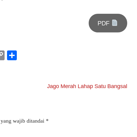
PDF
am
l
rint
Copy
Share
Link
Jago Merah Lahap Satu Bangsal
 yang wajib ditandai
*