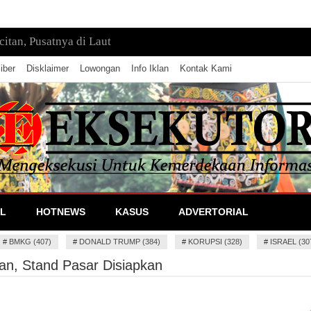
tan, Pusatnya di Laut
iber
Disklaimer
Lowongan
Info Iklan
Kontak Kami
lan Informasi
L
HOTNEWS
KASUS
ADVERTORIAL
#
BMKG (407)
#
DONALD TRUMP (384)
#
KORUPSI (328)
#
ISRAEL (30
n, Stand Pasar Disiapkan