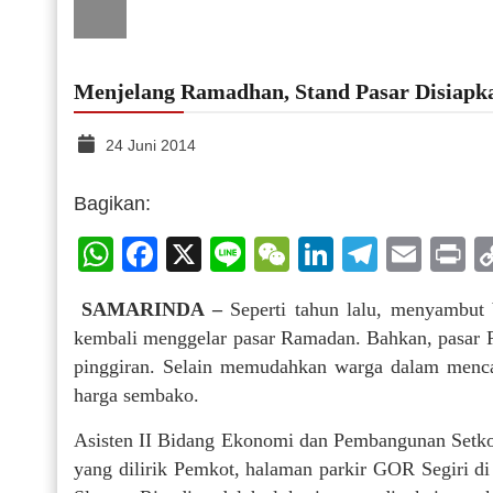
Menjelang Ramadhan, Stand Pasar Disiapk
24 Juni 2014
Bagikan:
WhatsApp
Facebook
X
Line
WeChat
LinkedIn
Telegr
Emai
P
SAMARINDA –
Seperti tahun lalu, menyambut 
kembali menggelar pasar Ramadan. Bahkan, pasar Ra
pinggiran. Selain memudahkan warga dalam mencar
harga sembako.
Asisten II Bidang Ekonomi dan Pembangunan Setkot
yang dilirik Pemkot, halaman parkir GOR Segiri d