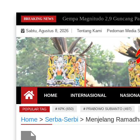
Skip
Gempa Magnitudo 2,9 Guncang Paci
BREAKING NEWS
to
Sabtu, Agustus 8, 2026
Tentang Kami
Pedoman Media S
content
Mengeksekusi Berita Untuk Kemerdekaan dan Keadi
EKSEKUTOR
HOME
INTERNASIONAL
NASIONA
#
KPK (650)
#
PRABOWO SUBIANTO (497)
POPULAR TAG
Home
>
Serba-Serbi
>
Menjelang Ramadha