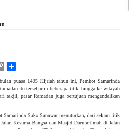
an
am
l
rint
Copy
Share
Link
bulan puasa 1435 Hijriah tahun ini, Pemkot Samarinda
madan itu tersebar di beberapa titik, hingga ke wilayah
i takjil, pasar Ramadan juga bertujuan mengendalikan
 Samarinda Suko Sunawar menuturkan, dari sekian titik
i Jalan Kesuma Bangsa dan Masjid Darunni’mah di Jalan