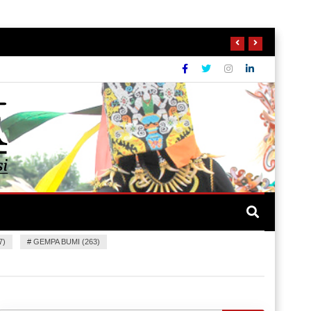
7)
#
GEMPA BUMI (263)