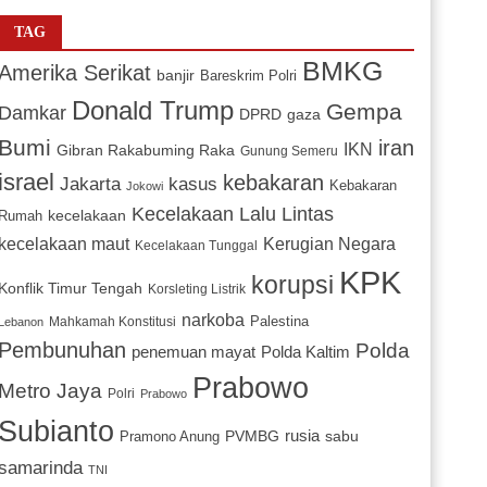
TAG
BMKG
Amerika Serikat
banjir
Bareskrim Polri
Donald Trump
Gempa
Damkar
DPRD
gaza
Bumi
iran
IKN
Gibran Rakabuming Raka
Gunung Semeru
israel
kebakaran
Jakarta
kasus
Kebakaran
Jokowi
Kecelakaan Lalu Lintas
kecelakaan
Rumah
Kerugian Negara
kecelakaan maut
Kecelakaan Tunggal
KPK
korupsi
Konflik Timur Tengah
Korsleting Listrik
narkoba
Mahkamah Konstitusi
Palestina
Lebanon
Pembunuhan
Polda
penemuan mayat
Polda Kaltim
Prabowo
Metro Jaya
Polri
Prabowo
Subianto
PVMBG
rusia
sabu
Pramono Anung
samarinda
TNI