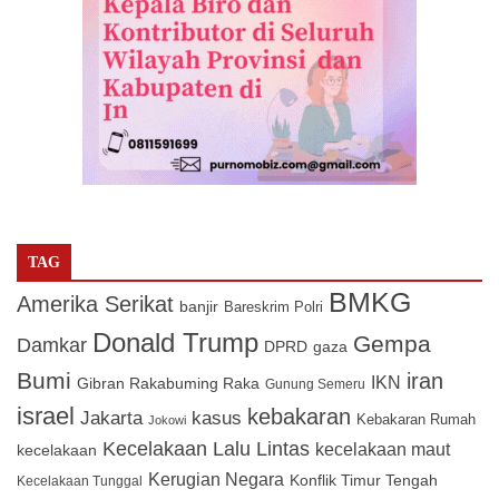
TAG
BMKG
Amerika Serikat
banjir
Bareskrim Polri
Donald Trump
Gempa
Damkar
DPRD
gaza
Bumi
iran
IKN
Gibran Rakabuming Raka
Gunung Semeru
israel
kebakaran
Jakarta
kasus
Kebakaran Rumah
Jokowi
Kecelakaan Lalu Lintas
kecelakaan maut
kecelakaan
Kerugian Negara
Konflik Timur Tengah
Kecelakaan Tunggal