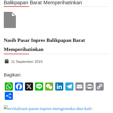
Balikpapan Barat Memperihatinkan
Nasib Pasar Inpres Balikpapan Barat
Memperihatinkan
11 September 2015
Bagikan:
WhatsApp
Facebook
X
Line
WeChat
LinkedIn
Telegram
Email
Print
C
Li
Share