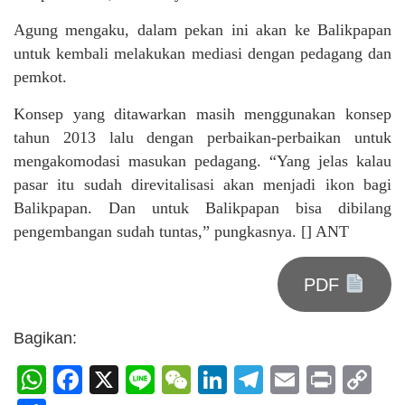
Agung mengaku, dalam pekan ini akan ke Balikpapan
untuk kembali melakukan mediasi dengan pedagang dan
pemkot.
Konsep yang ditawarkan masih menggunakan konsep
tahun 2013 lalu dengan perbaikan-perbaikan untuk
mengakomodasi masukan pedagang. “Yang jelas kalau
pasar itu sudah direvitalisasi akan menjadi ikon bagi
Balikpapan. Dan untuk Balikpapan bisa dibilang
pengembangan sudah tuntas,” pungkasnya. [] ANT
PDF
Bagikan:
WhatsApp
Facebook
X
Line
WeChat
LinkedIn
Telegram
Email
Print
C