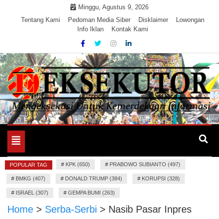
Skip
Minggu, Agustus 9, 2026
to
Tentang Kami
Pedoman Media Siber
Disklaimer
Lowongan
Info Iklan
Kontak Kami
content
Mengeksekusi Berita Untuk Kemerdekaan dan Keadilan
EKSEKUTOR
Informasi
Toggle
navigation
#
KPK (650)
#
PRABOWO SUBIANTO (497)
POPULAR TAG
#
BMKG (407)
#
DONALD TRUMP (384)
#
KORUPSI (328)
#
ISRAEL (307)
#
GEMPA BUMI (263)
Home
>
Serba-Serbi
>
Nasib Pasar Inpres