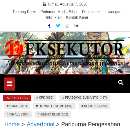
Skip
Jumat, Agustus 7, 2026
to
Tentang Kami
Pedoman Media Siber
Disklaimer
Lowongan
Info Iklan
Kontak Kami
content
Mengeksekusi Berita Untuk Kemerdekaan dan Keadilan
EKSEKUTOR
Informasi
Toggle
navigation
#
KPK (650)
#
PRABOWO SUBIANTO (497)
POPULAR TAG
#
BMKG (407)
#
DONALD TRUMP (384)
#
KORUPSI (328)
#
ISRAEL (307)
#
GEMPA BUMI (263)
Home
>
Advertorial
>
Paripurna Pengesahan