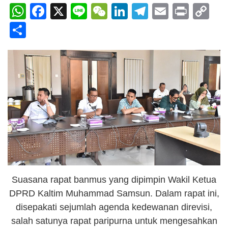
WhatsApp
Facebook
X
Line
WeChat
LinkedIn
Telegram
Email
Print
C
Li
Share
Suasana rapat banmus yang dipimpin Wakil Ketua
DPRD Kaltim Muhammad Samsun. Dalam rapat ini,
disepakati sejumlah agenda kedewanan direvisi,
salah satunya rapat paripurna untuk mengesahkan