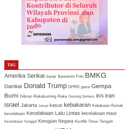
TAG
BMKG
Amerika Serikat
banjir
Bareskrim Polri
Donald Trump
Gempa
Damkar
DPRD
gaza
Bumi
iran
IKN
Gibran Rakabuming Raka
Gunung Semeru
israel
kebakaran
Jakarta
kasus
Kebakaran Rumah
Jokowi
Kecelakaan Lalu Lintas
kecelakaan maut
kecelakaan
Kerugian Negara
Konflik Timur Tengah
Kecelakaan Tunggal