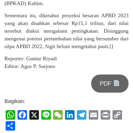
(BPKAD) Kaltim.
Sementara itu, diketahui proyeksi besaran APBD 2023
yang akan disahkan sebesar Rp15,1 triliun, dari nilai
tersebut diakui mengalami peningkatan. Disinggung
mengenai potensi pertambahan nilai yang bersumber dari
silpa APBD 2022, Sigit belum mengetahui pasti.[]
Reporter: Guntur Riyadi
Editor: Agus P. Sarjono
PDF
Bagikan:
WhatsApp
Facebook
X
Line
WeChat
LinkedIn
Telegram
Email
Print
C
Li
Share