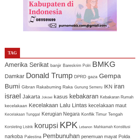
TAG
BMKG
Amerika Serikat
banjir
Bareskrim Polri
Donald Trump
Gempa
Damkar
DPRD
gaza
Bumi
iran
IKN
Gibran Rakabuming Raka
Gunung Semeru
israel
kebakaran
Jakarta
kasus
Kebakaran Rumah
Jokowi
Kecelakaan Lalu Lintas
kecelakaan maut
kecelakaan
Kerugian Negara
Konflik Timur Tengah
Kecelakaan Tunggal
KPK
korupsi
Korsleting Listrik
Mahkamah Konstitusi
Lebanon
Pembunuhan
narkoba
penemuan mayat
Polda
Palestina