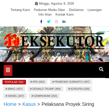
Skip
Minggu, Agustus 9, 2026
to
Tentang Kami
Pedoman Media Siber
Disklaimer
Lowongan
Info Iklan
Kontak Kami
content
Mengeksekusi Berita Untuk Kemerdekaan dan Keadilan
EKSEKUTOR
Informasi
Toggle
navigation
#
KPK (650)
#
PRABOWO SUBIANTO (497)
POPULAR TAG
#
BMKG (407)
#
DONALD TRUMP (384)
#
KORUPSI (328)
#
ISRAEL (307)
#
GEMPA BUMI (263)
Home
>
Kasus
>
Pelaksana Proyek Siring