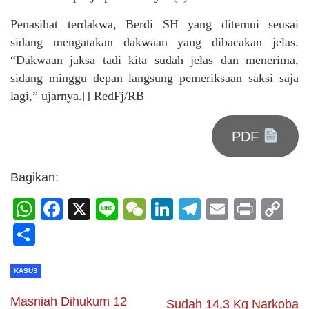
Penasihat terdakwa, Berdi SH yang ditemui seusai
sidang mengatakan dakwaan yang dibacakan jelas.
“Dakwaan jaksa tadi kita sudah jelas dan menerima,
sidang minggu depan langsung pemeriksaan saksi saja
lagi,” ujarnya.[] RedFj/RB
PDF
Bagikan:
WhatsApp
Facebook
X
Line
WeChat
LinkedIn
Telegram
Email
Print
C
Li
Share
KASUS
Masniah Dihukum 12
Sudah 14,3 Kg Narkoba