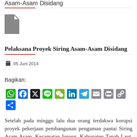
Asam-Asam Disidang
Pelaksana Proyek Siring Asam-Asam Disidang
05 Juni 2014
Bagikan:
WhatsApp
Facebook
X
Line
WeChat
LinkedIn
Telegram
Email
Print
C
Li
Share
Setelah pada minggu lalu dua orang terdakwa korupsi
proyek pekerjaan pembangunan pengaman pantai Siring
Asam Asam, Kecamatan Jorong, Kabupaten Tanah Laut,