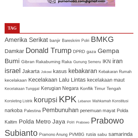
TAG
BMKG
Amerika Serikat
banjir
Bareskrim Polri
Donald Trump
Gempa
Damkar
DPRD
gaza
Bumi
iran
IKN
Gibran Rakabuming Raka
Gunung Semeru
israel
kebakaran
Jakarta
kasus
Kebakaran Rumah
Jokowi
Kecelakaan Lalu Lintas
kecelakaan maut
kecelakaan
Kerugian Negara
Konflik Timur Tengah
Kecelakaan Tunggal
KPK
korupsi
Korsleting Listrik
Mahkamah Konstitusi
Lebanon
Pembunuhan
narkoba
penemuan mayat
Polda
Palestina
Prabowo
Polda Metro Jaya
Kaltim
Polri
Prabowo
Subianto
samarinda
PVMBG
rusia
sabu
Pramono Anung