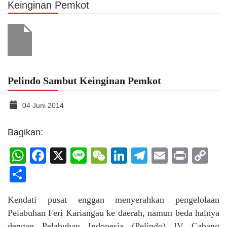
Keinginan Pemkot
Pelindo Sambut Keinginan Pemkot
04 Juni 2014
Bagikan:
WhatsApp
Facebook
X
Line
WeChat
LinkedIn
Telegram
Email
Print
C
Li
Share
Kendati pusat enggan menyerahkan pengelolaan
Pelabuhan Feri Kariangau ke daerah, namun beda halnya
dengan Pelabuhan Indonesia (Pelindo) IV Cabang