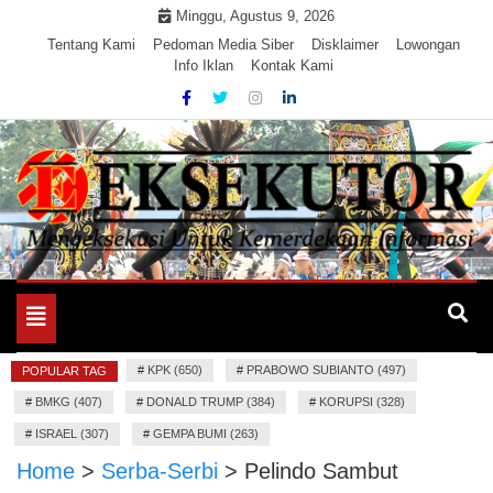
Skip
Minggu, Agustus 9, 2026
to
Tentang Kami
Pedoman Media Siber
Disklaimer
Lowongan
Info Iklan
Kontak Kami
content
Mengeksekusi Berita Untuk Kemerdekaan dan Keadilan
EKSEKUTOR
Informasi
Toggle
navigation
#
KPK (650)
#
PRABOWO SUBIANTO (497)
POPULAR TAG
#
BMKG (407)
#
DONALD TRUMP (384)
#
KORUPSI (328)
#
ISRAEL (307)
#
GEMPA BUMI (263)
Home
>
Serba-Serbi
>
Pelindo Sambut