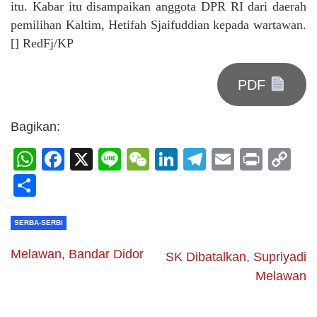
itu. Kabar itu disampaikan anggota DPR RI dari daerah
pemilihan Kaltim, Hetifah Sjaifuddian kepada wartawan.
[] RedFj/KP
PDF
Bagikan:
WhatsApp
Facebook
X
Line
WeChat
LinkedIn
Telegram
Email
Print
C
Li
Share
SERBA-SERBI
Melawan, Bandar Didor
SK Dibatalkan, Supriyadi
Melawan