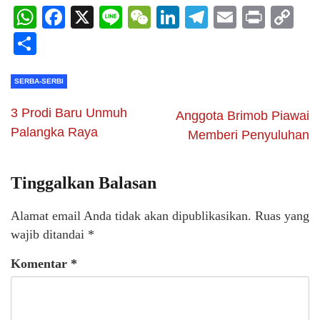
WhatsApp
Facebook
X
Line
WeChat
LinkedIn
Telegram
Email
Print
C
Li
Share
SERBA-SERBI
3 Prodi Baru Unmuh
Anggota Brimob Piawai
Palangka Raya
Memberi Penyuluhan
Tinggalkan Balasan
Alamat email Anda tidak akan dipublikasikan.
Ruas yang
wajib ditandai
*
Komentar
*