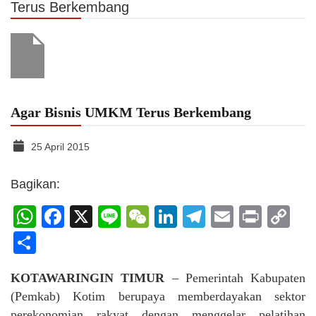
Terus Berkembang
Agar Bisnis UMKM Terus Berkembang
25 April 2015
Bagikan:
WhatsApp
Facebook
X
Line
WeChat
LinkedIn
Telegram
Email
Print
C
Li
Share
KOTAWARINGIN TIMUR
– Pemerintah Kabupaten
(Pemkab) Kotim berupaya memberdayakan sektor
perekonomian rakyat dengan menggelar pelatihan