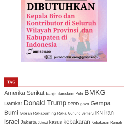
TAG
BMKG
Amerika Serikat
banjir
Bareskrim Polri
Donald Trump
Gempa
Damkar
DPRD
gaza
Bumi
iran
IKN
Gibran Rakabuming Raka
Gunung Semeru
israel
kebakaran
Jakarta
kasus
Kebakaran Rumah
Jokowi