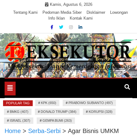
Skip
Kamis, Agustus 6, 2026
to
Tentang Kami
Pedoman Media Siber
Disklaimer
Lowongan
Info Iklan
Kontak Kami
content
Mengeksekusi Berita Untuk Kemerdekaan dan Keadilan
EKSEKUTOR
Informasi
Toggle
navigation
#
KPK (650)
#
PRABOWO SUBIANTO (497)
POPULAR TAG
#
BMKG (407)
#
DONALD TRUMP (384)
#
KORUPSI (328)
#
ISRAEL (307)
#
GEMPA BUMI (263)
Home
>
Serba-Serbi
>
Agar Bisnis UMKM